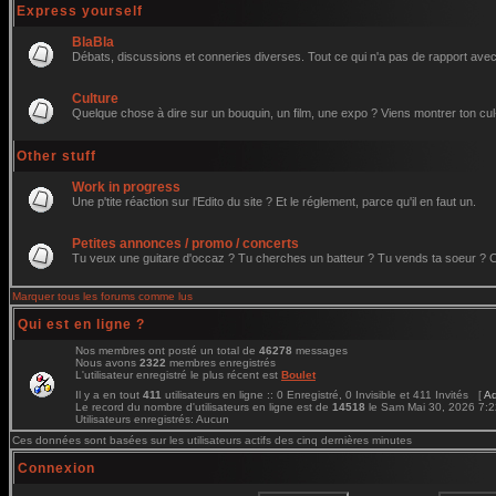
Express yourself
BlaBla
Débats, discussions et conneries diverses. Tout ce qui n'a pas de rapport avec 
Culture
Quelque chose à dire sur un bouquin, un film, une expo ? Viens montrer ton cul
Other stuff
Work in progress
Une p'tite réaction sur l'Edito du site ? Et le réglement, parce qu'il en faut un.
Petites annonces / promo / concerts
Tu veux une guitare d'occaz ? Tu cherches un batteur ? Tu vends ta soeur ? C'e
Marquer tous les forums comme lus
Qui est en ligne ?
Nos membres ont posté un total de
46278
messages
Nous avons
2322
membres enregistrés
L'utilisateur enregistré le plus récent est
Boulet
Il y a en tout
411
utilisateurs en ligne :: 0 Enregistré, 0 Invisible et 411 Invités [
Ad
Le record du nombre d'utilisateurs en ligne est de
14518
le Sam Mai 30, 2026 7:
Utilisateurs enregistrés: Aucun
Ces données sont basées sur les utilisateurs actifs des cinq dernières minutes
Connexion