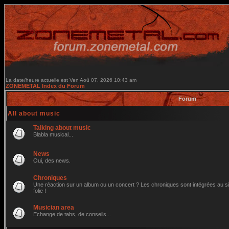
La date/heure actuelle est Ven Aoû 07, 2026 10:43 am
ZONEMETAL Index du Forum
Forum
All about music
Talking about music
Blabla musical...
News
Oui, des news.
Chroniques
Une réaction sur un album ou un concert ? Les chroniques sont intégrées au site
folie !
Musician area
Echange de tabs, de conseils...