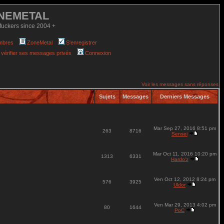
NEMETAL
fuckers since 2004 +
mbres
ZoneMetal
S'enregistrer
 vérifier ses messages privés
Connexion
Voir les messages sans réponses
Sujets
Messages
Derniers Messages
Mar Sep 27, 2016 8:51 pm
263
8716
Sensei
Mar Oct 11, 2016 10:20 pm
1313
6331
Hardo'z
Ven Oct 12, 2012 8:24 pm
576
3925
Uldor
Ven Mar 29, 2013 4:02 pm
80
1644
PoC