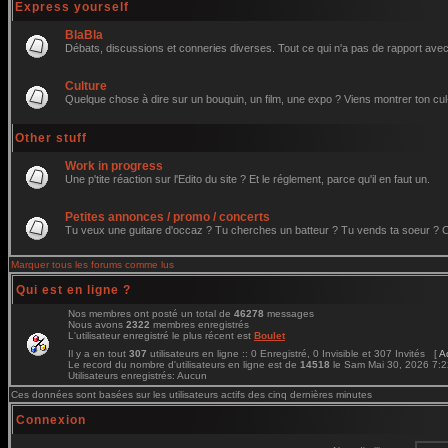
Express yourself
BlaBla
Débats, discussions et conneries diverses. Tout ce qui n'a pas de rapport avec 
Culture
Quelque chose à dire sur un bouquin, un film, une expo ? Viens montrer ton cul
Other stuff
Work in progress
Une p'tite réaction sur l'Edito du site ? Et le réglement, parce qu'il en faut un.
Petites annonces / promo / concerts
Tu veux une guitare d'occaz ? Tu cherches un batteur ? Tu vends ta soeur ? C'e
Marquer tous les forums comme lus
Qui est en ligne ?
Nos membres ont posté un total de
46278
messages
Nous avons
2322
membres enregistrés
L'utilisateur enregistré le plus récent est
Boulet
Il y a en tout
307
utilisateurs en ligne :: 0 Enregistré, 0 Invisible et 307 Invités [
A
Le record du nombre d'utilisateurs en ligne est de
14518
le Sam Mai 30, 2026 7:
Utilisateurs enregistrés: Aucun
Ces données sont basées sur les utilisateurs actifs des cinq dernières minutes
Connexion