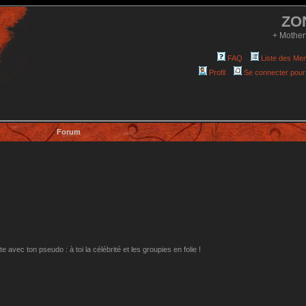
ZO
+ Mother
FAQ
Liste des Me
Profil
Se connecter pour
Forum
avec ton pseudo : à toi la célébrité et les groupies en folie !