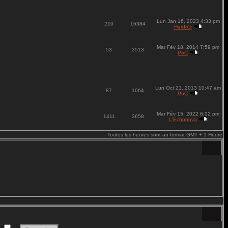
Lun Jan 16, 2023 4:33 pm
210
16384
Hardo'z
Mar Fév 18, 2014 7:59 pm
53
3513
PoC
Lun Oct 21, 2013 10:47 am
87
1064
PoC
Mar Fév 15, 2022 6:02 pm
1411
3658
L'Echonova
Toutes les heures sont au format GMT + 1 Heure