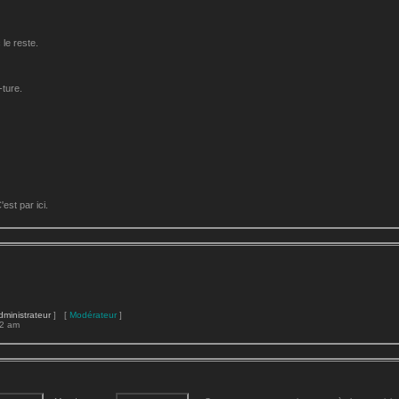
le reste.
-ture.
st par ici.
dministrateur
] [
Modérateur
]
22 am