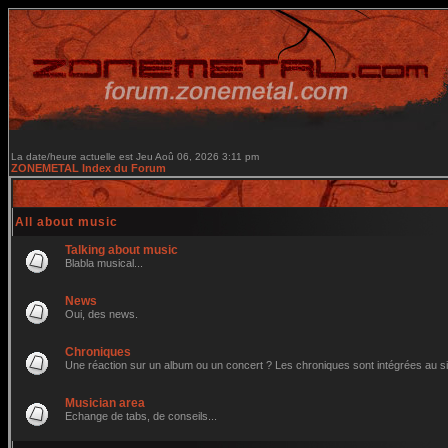
La date/heure actuelle est Jeu Aoû 06, 2026 3:11 pm
ZONEMETAL Index du Forum
All about music
Talking about music
Blabla musical...
News
Oui, des news.
Chroniques
Une réaction sur un album ou un concert ? Les chroniques sont intégrées au site 
Musician area
Echange de tabs, de conseils...