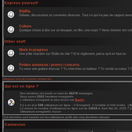
Express yourself
BlaBla
Débats, discussions et conneries diverses. Tout ce qui n'a pas de rapport avec 
Culture
Quelque chose à dire sur un bouquin, un film, une expo ? Viens montrer ton cul
Other stuff
Work in progress
Une p'tite réaction sur l'Edito du site ? Et le réglement, parce qu'il en faut un.
Petites annonces / promo / concerts
Tu veux une guitare d'occaz ? Tu cherches un batteur ? Tu vends ta soeur ? C'e
Marquer tous les forums comme lus
Qui est en ligne ?
Nos membres ont posté un total de
46278
messages
Nous avons
2322
membres enregistrés
L'utilisateur enregistré le plus récent est
Boulet
Il y a en tout
548
utilisateurs en ligne :: 0 Enregistré, 0 Invisible et 548 Invités [
A
Le record du nombre d'utilisateurs en ligne est de
14518
le Sam Mai 30, 2026 7:
Utilisateurs enregistrés: Aucun
Ces données sont basées sur les utilisateurs actifs des cinq dernières minutes
Connexion