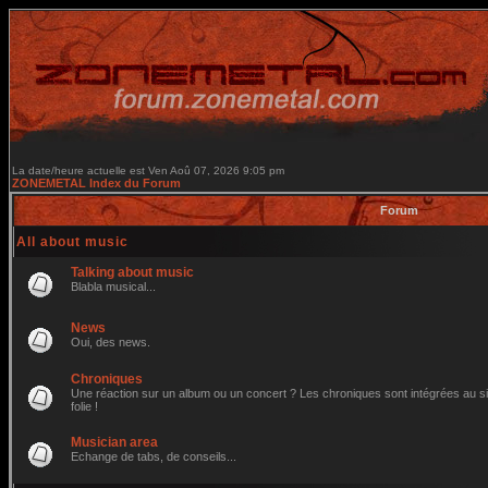
La date/heure actuelle est Ven Aoû 07, 2026 9:05 pm
ZONEMETAL Index du Forum
Forum
All about music
Talking about music
Blabla musical...
News
Oui, des news.
Chroniques
Une réaction sur un album ou un concert ? Les chroniques sont intégrées au site
folie !
Musician area
Echange de tabs, de conseils...