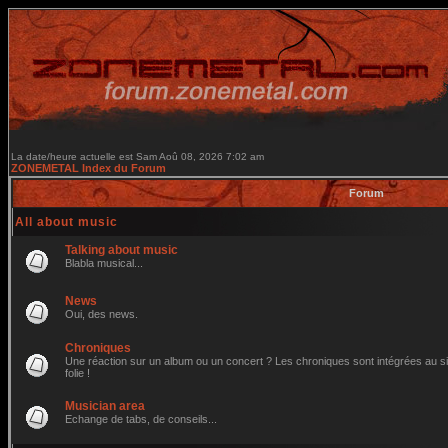
La date/heure actuelle est Sam Aoû 08, 2026 7:02 am
ZONEMETAL Index du Forum
Forum
All about music
Talking about music
Blabla musical...
News
Oui, des news.
Chroniques
Une réaction sur un album ou un concert ? Les chroniques sont intégrées au site
folie !
Musician area
Echange de tabs, de conseils...