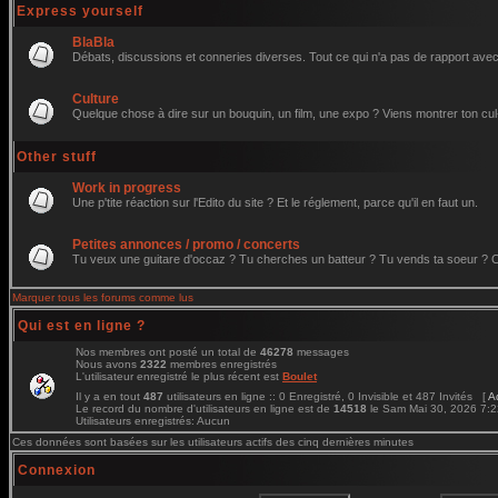
Express yourself
BlaBla
Débats, discussions et conneries diverses. Tout ce qui n'a pas de rapport avec 
Culture
Quelque chose à dire sur un bouquin, un film, une expo ? Viens montrer ton cul
Other stuff
Work in progress
Une p'tite réaction sur l'Edito du site ? Et le réglement, parce qu'il en faut un.
Petites annonces / promo / concerts
Tu veux une guitare d'occaz ? Tu cherches un batteur ? Tu vends ta soeur ? C'e
Marquer tous les forums comme lus
Qui est en ligne ?
Nos membres ont posté un total de
46278
messages
Nous avons
2322
membres enregistrés
L'utilisateur enregistré le plus récent est
Boulet
Il y a en tout
487
utilisateurs en ligne :: 0 Enregistré, 0 Invisible et 487 Invités [
A
Le record du nombre d'utilisateurs en ligne est de
14518
le Sam Mai 30, 2026 7:
Utilisateurs enregistrés: Aucun
Ces données sont basées sur les utilisateurs actifs des cinq dernières minutes
Connexion