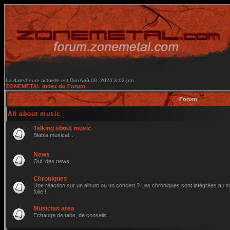
La date/heure actuelle est Dim Aoû 09, 2026 3:02 pm
ZONEMETAL Index du Forum
Forum
All about music
Talking about music
Blabla musical...
News
Oui, des news.
Chroniques
Une réaction sur un album ou un concert ? Les chroniques sont intégrées au site
folie !
Musician area
Echange de tabs, de conseils...