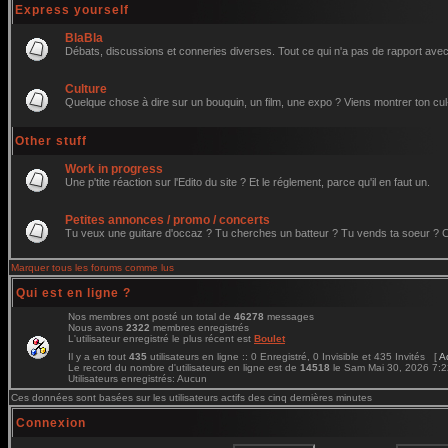
Express yourself
BlaBla
Débats, discussions et conneries diverses. Tout ce qui n'a pas de rapport avec 
Culture
Quelque chose à dire sur un bouquin, un film, une expo ? Viens montrer ton cul
Other stuff
Work in progress
Une p'tite réaction sur l'Edito du site ? Et le réglement, parce qu'il en faut un.
Petites annonces / promo / concerts
Tu veux une guitare d'occaz ? Tu cherches un batteur ? Tu vends ta soeur ? C'e
Marquer tous les forums comme lus
Qui est en ligne ?
Nos membres ont posté un total de
46278
messages
Nous avons
2322
membres enregistrés
L'utilisateur enregistré le plus récent est
Boulet
Il y a en tout
435
utilisateurs en ligne :: 0 Enregistré, 0 Invisible et 435 Invités [
A
Le record du nombre d'utilisateurs en ligne est de
14518
le Sam Mai 30, 2026 7:
Utilisateurs enregistrés: Aucun
Ces données sont basées sur les utilisateurs actifs des cinq dernières minutes
Connexion