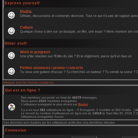
Express yourself
BlaBla
Débats, discussions et conneries diverses. Tout ce qui n'a pas de rapport avec 
Culture
Quelque chose à dire sur un bouquin, un film, une expo ? Viens montrer ton cul
Other stuff
Work in progress
Une p'tite réaction sur l'Edito du site ? Et le réglement, parce qu'il en faut un.
Petites annonces / promo / concerts
Tu veux une guitare d'occaz ? Tu cherches un batteur ? Tu vends ta soeur ? C'e
Marquer tous les forums comme lus
Qui est en ligne ?
Nos membres ont posté un total de
46278
messages
Nous avons
2322
membres enregistrés
L'utilisateur enregistré le plus récent est
Boulet
Il y a en tout
382
utilisateurs en ligne :: 0 Enregistré, 0 Invisible et 382 Invités [
A
Le record du nombre d'utilisateurs en ligne est de
14518
le Sam Mai 30, 2026 7:
Utilisateurs enregistrés: Aucun
Ces données sont basées sur les utilisateurs actifs des cinq dernières minutes
Connexion