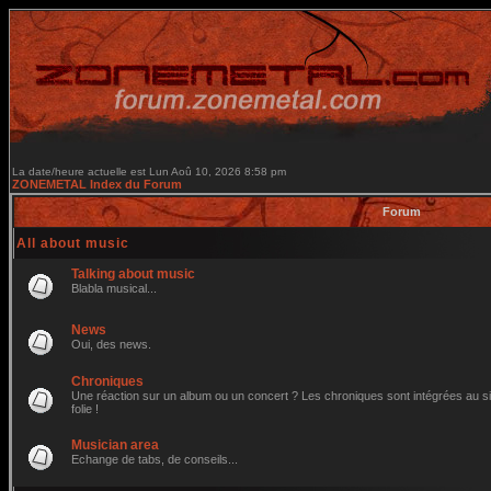
La date/heure actuelle est Lun Aoû 10, 2026 8:58 pm
ZONEMETAL Index du Forum
Forum
All about music
Talking about music
Blabla musical...
News
Oui, des news.
Chroniques
Une réaction sur un album ou un concert ? Les chroniques sont intégrées au site
folie !
Musician area
Echange de tabs, de conseils...