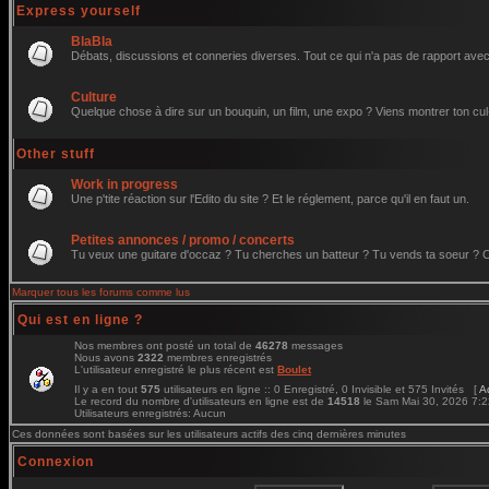
Express yourself
BlaBla
Débats, discussions et conneries diverses. Tout ce qui n'a pas de rapport avec 
Culture
Quelque chose à dire sur un bouquin, un film, une expo ? Viens montrer ton cul
Other stuff
Work in progress
Une p'tite réaction sur l'Edito du site ? Et le réglement, parce qu'il en faut un.
Petites annonces / promo / concerts
Tu veux une guitare d'occaz ? Tu cherches un batteur ? Tu vends ta soeur ? C'e
Marquer tous les forums comme lus
Qui est en ligne ?
Nos membres ont posté un total de
46278
messages
Nous avons
2322
membres enregistrés
L'utilisateur enregistré le plus récent est
Boulet
Il y a en tout
575
utilisateurs en ligne :: 0 Enregistré, 0 Invisible et 575 Invités [
A
Le record du nombre d'utilisateurs en ligne est de
14518
le Sam Mai 30, 2026 7:
Utilisateurs enregistrés: Aucun
Ces données sont basées sur les utilisateurs actifs des cinq dernières minutes
Connexion