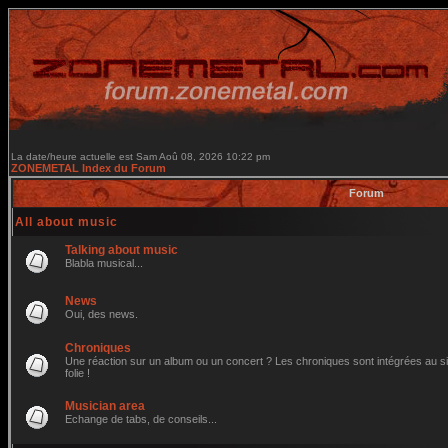
La date/heure actuelle est Sam Aoû 08, 2026 10:22 pm
ZONEMETAL Index du Forum
Forum
All about music
Talking about music
Blabla musical...
News
Oui, des news.
Chroniques
Une réaction sur un album ou un concert ? Les chroniques sont intégrées au site
folie !
Musician area
Echange de tabs, de conseils...