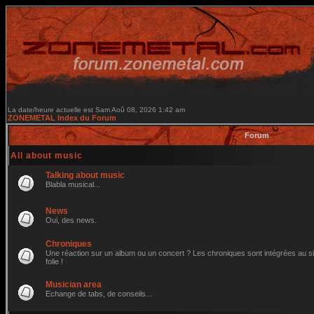
La date/heure actuelle est Sam Aoû 08, 2026 1:42 am
ZONEMETAL Index du Forum
Forum
All about music
Talking about music
Blabla musical...
News
Oui, des news.
Chroniques
Une réaction sur un album ou un concert ? Les chroniques sont intégrées au site
folie !
Musician area
Echange de tabs, de conseils...