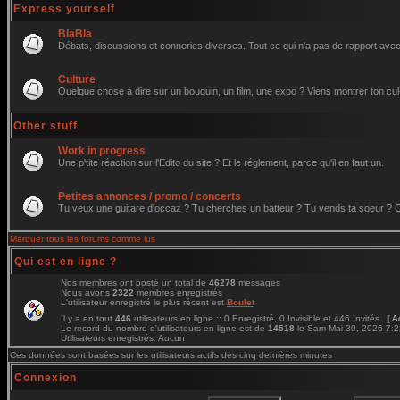
Express yourself
BlaBla
Débats, discussions et conneries diverses. Tout ce qui n'a pas de rapport avec 
Culture
Quelque chose à dire sur un bouquin, un film, une expo ? Viens montrer ton cul
Other stuff
Work in progress
Une p'tite réaction sur l'Edito du site ? Et le réglement, parce qu'il en faut un.
Petites annonces / promo / concerts
Tu veux une guitare d'occaz ? Tu cherches un batteur ? Tu vends ta soeur ? C'e
Marquer tous les forums comme lus
Qui est en ligne ?
Nos membres ont posté un total de
46278
messages
Nous avons
2322
membres enregistrés
L'utilisateur enregistré le plus récent est
Boulet
Il y a en tout
446
utilisateurs en ligne :: 0 Enregistré, 0 Invisible et 446 Invités [
A
Le record du nombre d'utilisateurs en ligne est de
14518
le Sam Mai 30, 2026 7:
Utilisateurs enregistrés: Aucun
Ces données sont basées sur les utilisateurs actifs des cinq dernières minutes
Connexion