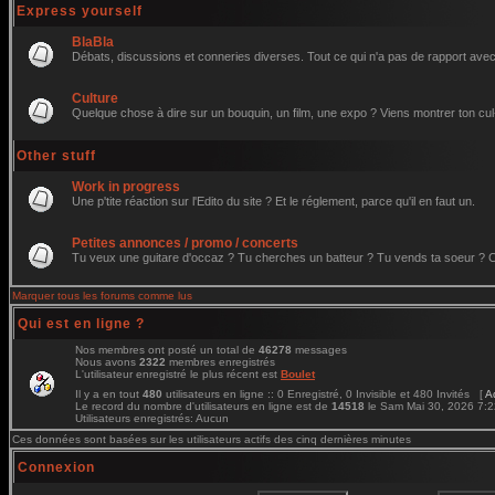
Express yourself
BlaBla
Débats, discussions et conneries diverses. Tout ce qui n'a pas de rapport avec 
Culture
Quelque chose à dire sur un bouquin, un film, une expo ? Viens montrer ton cul
Other stuff
Work in progress
Une p'tite réaction sur l'Edito du site ? Et le réglement, parce qu'il en faut un.
Petites annonces / promo / concerts
Tu veux une guitare d'occaz ? Tu cherches un batteur ? Tu vends ta soeur ? C'e
Marquer tous les forums comme lus
Qui est en ligne ?
Nos membres ont posté un total de
46278
messages
Nous avons
2322
membres enregistrés
L'utilisateur enregistré le plus récent est
Boulet
Il y a en tout
480
utilisateurs en ligne :: 0 Enregistré, 0 Invisible et 480 Invités [
A
Le record du nombre d'utilisateurs en ligne est de
14518
le Sam Mai 30, 2026 7:
Utilisateurs enregistrés: Aucun
Ces données sont basées sur les utilisateurs actifs des cinq dernières minutes
Connexion