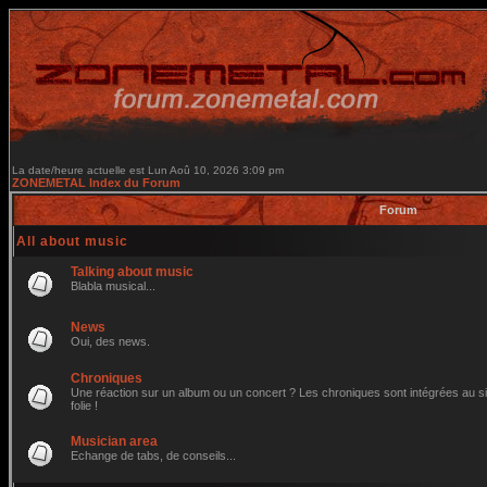
La date/heure actuelle est Lun Aoû 10, 2026 3:09 pm
ZONEMETAL Index du Forum
Forum
All about music
Talking about music
Blabla musical...
News
Oui, des news.
Chroniques
Une réaction sur un album ou un concert ? Les chroniques sont intégrées au site
folie !
Musician area
Echange de tabs, de conseils...