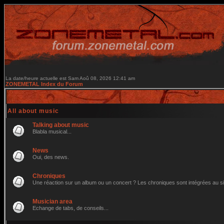
La date/heure actuelle est Sam Aoû 08, 2026 12:41 am
ZONEMETAL Index du Forum
All about music
Talking about music
Blabla musical...
News
Oui, des news.
Chroniques
Une réaction sur un album ou un concert ? Les chroniques sont intégrées au site 
Musician area
Echange de tabs, de conseils...