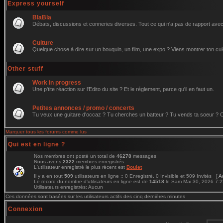
Express yourself
BlaBla
Débats, discussions et conneries diverses. Tout ce qui n'a pas de rapport avec 
Culture
Quelque chose à dire sur un bouquin, un film, une expo ? Viens montrer ton cul
Other stuff
Work in progress
Une p'tite réaction sur l'Edito du site ? Et le réglement, parce qu'il en faut un.
Petites annonces / promo / concerts
Tu veux une guitare d'occaz ? Tu cherches un batteur ? Tu vends ta soeur ? C'e
Marquer tous les forums comme lus
Qui est en ligne ?
Nos membres ont posté un total de
46278
messages
Nous avons
2322
membres enregistrés
L'utilisateur enregistré le plus récent est
Boulet
Il y a en tout
509
utilisateurs en ligne :: 0 Enregistré, 0 Invisible et 509 Invités [
A
Le record du nombre d'utilisateurs en ligne est de
14518
le Sam Mai 30, 2026 7:
Utilisateurs enregistrés: Aucun
Ces données sont basées sur les utilisateurs actifs des cinq dernières minutes
Connexion