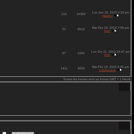
Lun Jan 16, 2023 4:33 pm
210
16384
Hardo'z
Mar Fév 18, 2014 7:59 pm
53
3513
PoC
Lun Oct 21, 2013 10:47 am
87
1064
PoC
Mar Fév 15, 2022 6:02 pm
1411
3658
L'Echonova
Toutes les heures sont au format GMT + 1 Heure