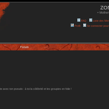
ZO
+ Mother
FAQ
Liste des Me
Profil
Se connecter pour
Forum
avec ton pseudo : à toi la célébrité et les groupies en folie !