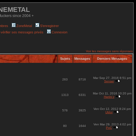
NEMETAL
fuckers since 2004 +
mbres
ZoneMetal
S'enregistrer
 vérifier ses messages privés
Connexion
Voir les messages sans réponses
Sujets
Messages
Derniers Messages
Mar Sep 27, 2016 8:51 pm
263
8716
Sensei
Mar Oct 11, 2016 10:20 pm
1313
6331
Hardo'z
Ven Oct 12, 2012 8:24 pm
576
3925
Uldor
Ven Mar 29, 2013 4:02 pm
80
1644
PoC