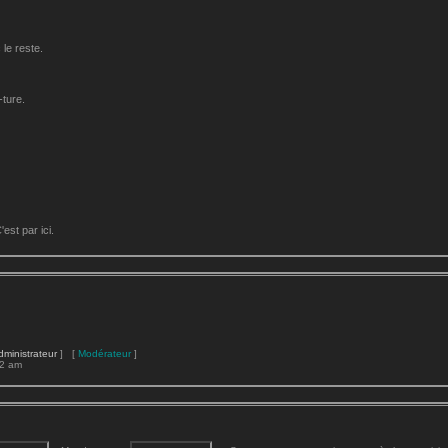
le reste.
-ture.
st par ici.
dministrateur
] [
Modérateur
]
22 am