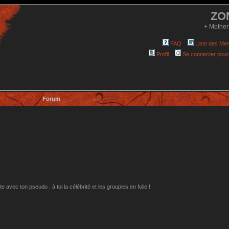
ZO
+ Mother
FAQ
Liste des Me
Profil
Se connecter pour
Forum
avec ton pseudo : à toi la célébrité et les groupies en folie !