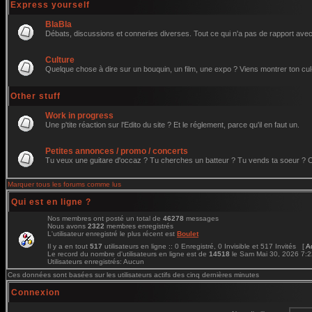
Express yourself
BlaBla
Débats, discussions et conneries diverses. Tout ce qui n'a pas de rapport avec 
Culture
Quelque chose à dire sur un bouquin, un film, une expo ? Viens montrer ton cul
Other stuff
Work in progress
Une p'tite réaction sur l'Edito du site ? Et le réglement, parce qu'il en faut un.
Petites annonces / promo / concerts
Tu veux une guitare d'occaz ? Tu cherches un batteur ? Tu vends ta soeur ? C'e
Marquer tous les forums comme lus
Qui est en ligne ?
Nos membres ont posté un total de
46278
messages
Nous avons
2322
membres enregistrés
L'utilisateur enregistré le plus récent est
Boulet
Il y a en tout
517
utilisateurs en ligne :: 0 Enregistré, 0 Invisible et 517 Invités [
A
Le record du nombre d'utilisateurs en ligne est de
14518
le Sam Mai 30, 2026 7:
Utilisateurs enregistrés: Aucun
Ces données sont basées sur les utilisateurs actifs des cinq dernières minutes
Connexion