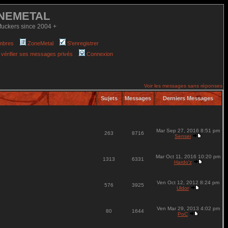
NEMETAL
fuckers since 2004 +
mbres
ZoneMetal
S'enregistrer
 vérifier ses messages privés
Connexion
Voir les messages sans réponses
Sujets
Messages
Derniers Messages
Mar Sep 27, 2016 8:51 pm
263
8716
Sensei
Mar Oct 11, 2016 10:20 pm
1313
6331
Hardo'z
Ven Oct 12, 2012 8:24 pm
576
3925
Uldor
Ven Mar 29, 2013 4:02 pm
80
1644
PoC