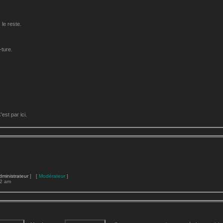
le reste.
-ture.
st par ici.
dministrateur
] [
Modérateur
]
22 am