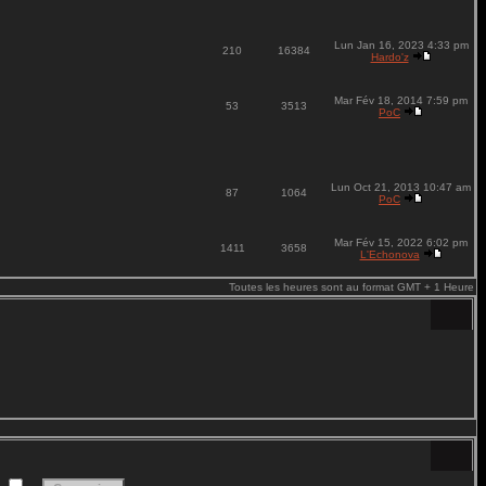
Lun Jan 16, 2023 4:33 pm
210
16384
Hardo'z
Mar Fév 18, 2014 7:59 pm
53
3513
PoC
Lun Oct 21, 2013 10:47 am
87
1064
PoC
Mar Fév 15, 2022 6:02 pm
1411
3658
L'Echonova
Toutes les heures sont au format GMT + 1 Heure