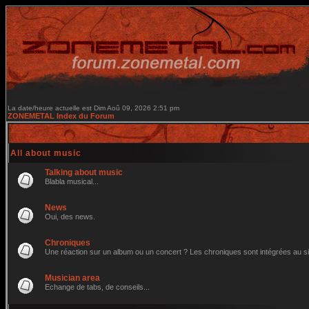
La date/heure actuelle est Dim Aoû 09, 2026 2:51 pm
ZONEMETAL Index du Forum
All about music
Talking about music
Blabla musical...
News
Oui, des news.
Chroniques
Une réaction sur un album ou un concert ? Les chroniques sont intégrées au site 
Musician area
Echange de tabs, de conseils...