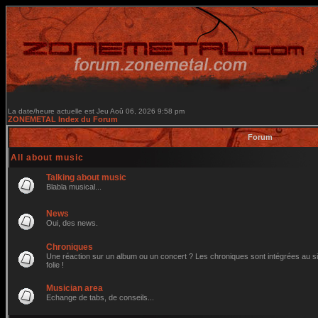
La date/heure actuelle est Jeu Aoû 06, 2026 9:58 pm
ZONEMETAL Index du Forum
Forum
All about music
Talking about music
Blabla musical...
News
Oui, des news.
Chroniques
Une réaction sur un album ou un concert ? Les chroniques sont intégrées au site
folie !
Musician area
Echange de tabs, de conseils...