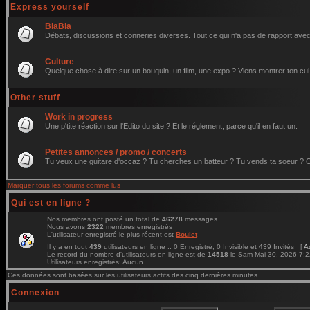
Express yourself
BlaBla
Débats, discussions et conneries diverses. Tout ce qui n'a pas de rapport avec 
Culture
Quelque chose à dire sur un bouquin, un film, une expo ? Viens montrer ton cul
Other stuff
Work in progress
Une p'tite réaction sur l'Edito du site ? Et le réglement, parce qu'il en faut un.
Petites annonces / promo / concerts
Tu veux une guitare d'occaz ? Tu cherches un batteur ? Tu vends ta soeur ? C'e
Marquer tous les forums comme lus
Qui est en ligne ?
Nos membres ont posté un total de
46278
messages
Nous avons
2322
membres enregistrés
L'utilisateur enregistré le plus récent est
Boulet
Il y a en tout
439
utilisateurs en ligne :: 0 Enregistré, 0 Invisible et 439 Invités [
A
Le record du nombre d'utilisateurs en ligne est de
14518
le Sam Mai 30, 2026 7:
Utilisateurs enregistrés: Aucun
Ces données sont basées sur les utilisateurs actifs des cinq dernières minutes
Connexion