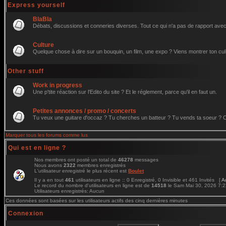
Express yourself
BlaBla
Débats, discussions et conneries diverses. Tout ce qui n'a pas de rapport avec 
Culture
Quelque chose à dire sur un bouquin, un film, une expo ? Viens montrer ton cul
Other stuff
Work in progress
Une p'tite réaction sur l'Edito du site ? Et le réglement, parce qu'il en faut un.
Petites annonces / promo / concerts
Tu veux une guitare d'occaz ? Tu cherches un batteur ? Tu vends ta soeur ? C'e
Marquer tous les forums comme lus
Qui est en ligne ?
Nos membres ont posté un total de
46278
messages
Nous avons
2322
membres enregistrés
L'utilisateur enregistré le plus récent est
Boulet
Il y a en tout
461
utilisateurs en ligne :: 0 Enregistré, 0 Invisible et 461 Invités [
A
Le record du nombre d'utilisateurs en ligne est de
14518
le Sam Mai 30, 2026 7:
Utilisateurs enregistrés: Aucun
Ces données sont basées sur les utilisateurs actifs des cinq dernières minutes
Connexion