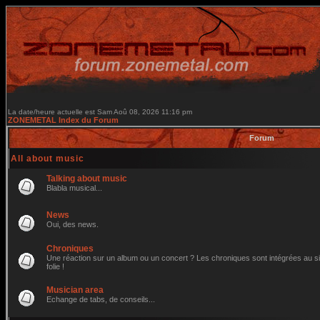
La date/heure actuelle est Sam Aoû 08, 2026 11:16 pm
ZONEMETAL Index du Forum
Forum
All about music
Talking about music
Blabla musical...
News
Oui, des news.
Chroniques
Une réaction sur un album ou un concert ? Les chroniques sont intégrées au site
folie !
Musician area
Echange de tabs, de conseils...