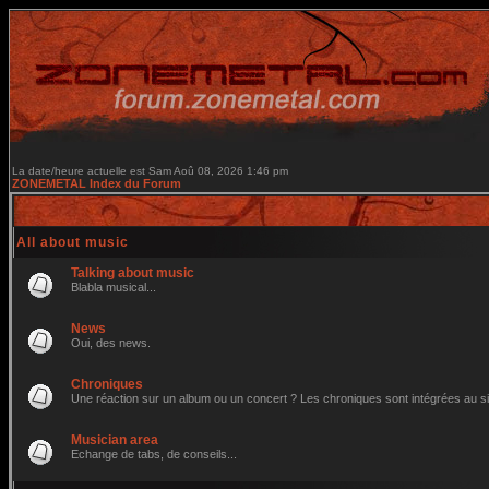
La date/heure actuelle est Sam Aoû 08, 2026 1:46 pm
ZONEMETAL Index du Forum
All about music
Talking about music
Blabla musical...
News
Oui, des news.
Chroniques
Une réaction sur un album ou un concert ? Les chroniques sont intégrées au site 
Musician area
Echange de tabs, de conseils...