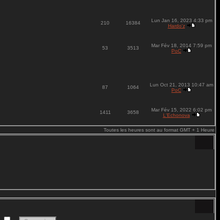
Lun Jan 16, 2023 4:33 pm
210
16384
Hardo'z
Mar Fév 18, 2014 7:59 pm
53
3513
PoC
Lun Oct 21, 2013 10:47 am
87
1064
PoC
Mar Fév 15, 2022 6:02 pm
1411
3658
L'Echonova
Toutes les heures sont au format GMT + 1 Heure