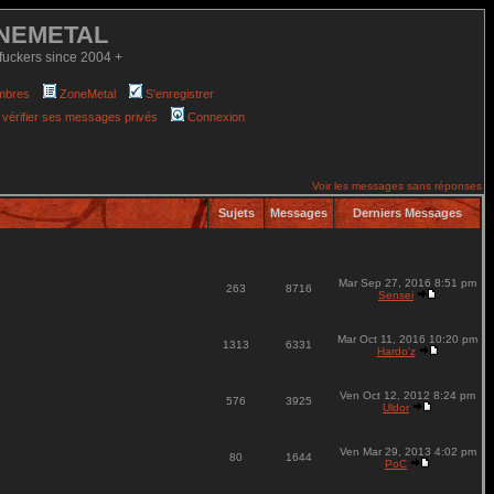
NEMETAL
fuckers since 2004 +
mbres
ZoneMetal
S'enregistrer
 vérifier ses messages privés
Connexion
Voir les messages sans réponses
Sujets
Messages
Derniers Messages
Mar Sep 27, 2016 8:51 pm
263
8716
Sensei
Mar Oct 11, 2016 10:20 pm
1313
6331
Hardo'z
Ven Oct 12, 2012 8:24 pm
576
3925
Uldor
Ven Mar 29, 2013 4:02 pm
80
1644
PoC