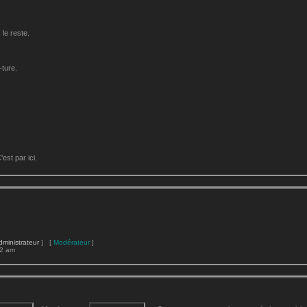
le reste.
-ture.
st par ici.
dministrateur
] [
Modérateur
]
22 am