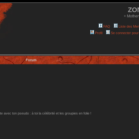
ZO
+ Mother
FAQ
Liste des Me
Profil
Se connecter pour
Forum
avec ton pseudo : à toi la célébrité et les groupies en folie !