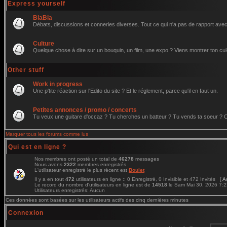
Express yourself
BlaBla
Débats, discussions et conneries diverses. Tout ce qui n'a pas de rapport avec 
Culture
Quelque chose à dire sur un bouquin, un film, une expo ? Viens montrer ton cul
Other stuff
Work in progress
Une p'tite réaction sur l'Edito du site ? Et le réglement, parce qu'il en faut un.
Petites annonces / promo / concerts
Tu veux une guitare d'occaz ? Tu cherches un batteur ? Tu vends ta soeur ? C'e
Marquer tous les forums comme lus
Qui est en ligne ?
Nos membres ont posté un total de
46278
messages
Nous avons
2322
membres enregistrés
L'utilisateur enregistré le plus récent est
Boulet
Il y a en tout
472
utilisateurs en ligne :: 0 Enregistré, 0 Invisible et 472 Invités [
A
Le record du nombre d'utilisateurs en ligne est de
14518
le Sam Mai 30, 2026 7:
Utilisateurs enregistrés: Aucun
Ces données sont basées sur les utilisateurs actifs des cinq dernières minutes
Connexion