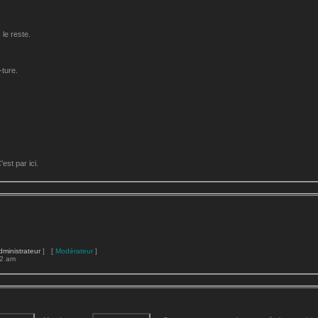
le reste.
-ture.
st par ici.
dministrateur
] [
Modérateur
]
22 am