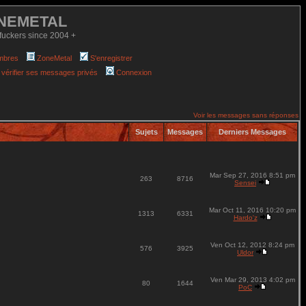
NEMETAL
fuckers since 2004 +
mbres
ZoneMetal
S'enregistrer
 vérifier ses messages privés
Connexion
Voir les messages sans réponses
Sujets
Messages
Derniers Messages
Mar Sep 27, 2016 8:51 pm
263
8716
Sensei
Mar Oct 11, 2016 10:20 pm
1313
6331
Hardo'z
Ven Oct 12, 2012 8:24 pm
576
3925
Uldor
Ven Mar 29, 2013 4:02 pm
80
1644
PoC