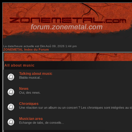
La date/heure actuelle est Dim Aoû 09, 2026 1:44 pm
ZONEMETAL Index du Forum
All about music
Talking about music
Blabla musical...
News
Oui, des news.
Chroniques
Une réaction sur un album ou un concert ? Les chroniques sont intégrées au site 
Musician area
Echange de tabs, de conseils...