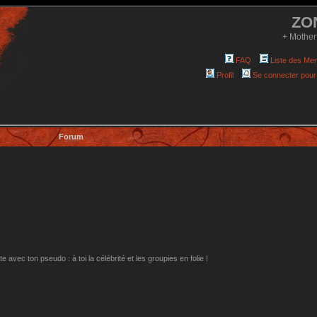
ZO
+ Mother
FAQ
Liste des Me
Profil
Se connecter pour
Forum
avec ton pseudo : à toi la célébrité et les groupies en folie !