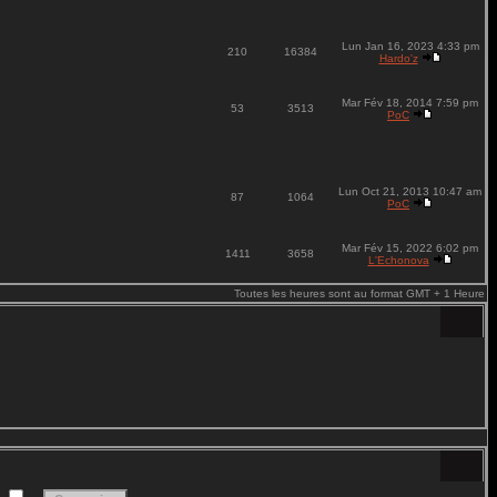
Lun Jan 16, 2023 4:33 pm
210
16384
Hardo'z
Mar Fév 18, 2014 7:59 pm
53
3513
PoC
Lun Oct 21, 2013 10:47 am
87
1064
PoC
Mar Fév 15, 2022 6:02 pm
1411
3658
L'Echonova
Toutes les heures sont au format GMT + 1 Heure