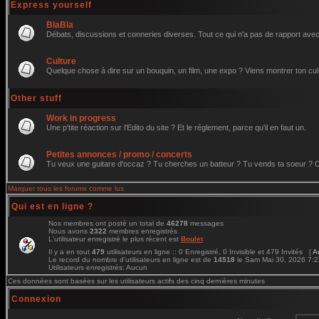
Express yourself
BlaBla
Débats, discussions et conneries diverses. Tout ce qui n'a pas de rapport avec 
Culture
Quelque chose à dire sur un bouquin, un film, une expo ? Viens montrer ton cul
Other stuff
Work in progress
Une p'tite réaction sur l'Edito du site ? Et le réglement, parce qu'il en faut un.
Petites annonces / promo / concerts
Tu veux une guitare d'occaz ? Tu cherches un batteur ? Tu vends ta soeur ? C'e
Marquer tous les forums comme lus
Qui est en ligne ?
Nos membres ont posté un total de
46278
messages
Nous avons
2322
membres enregistrés
L'utilisateur enregistré le plus récent est
Boulet
Il y a en tout
479
utilisateurs en ligne :: 0 Enregistré, 0 Invisible et 479 Invités [
A
Le record du nombre d'utilisateurs en ligne est de
14518
le Sam Mai 30, 2026 7:
Utilisateurs enregistrés: Aucun
Ces données sont basées sur les utilisateurs actifs des cinq dernières minutes
Connexion