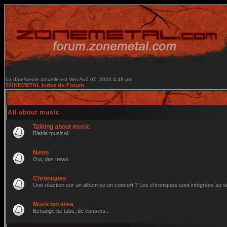
La date/heure actuelle est Ven Aoû 07, 2026 4:48 pm
ZONEMETAL Index du Forum
All about music
Talking about music
Blabla musical...
News
Oui, des news.
Chroniques
Une réaction sur un album ou un concert ? Les chroniques sont intégrées au site 
Musician area
Echange de tabs, de conseils...