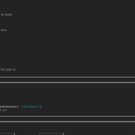
le reste.
-ture.
st par ici.
dministrateur
] [
Modérateur
]
22 am