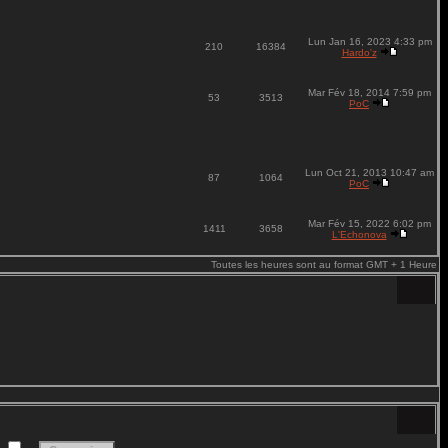
Lun Jan 16, 2023 4:33 pm
210
16384
Hardo'z
Mar Fév 18, 2014 7:59 pm
53
3513
PoC
Lun Oct 21, 2013 10:47 am
87
1064
PoC
Mar Fév 15, 2022 6:02 pm
1411
3658
L'Echonova
Toutes les heures sont au format GMT + 1 Heure