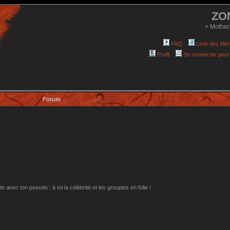
ZO
+ Mother
FAQ
Liste des Me
Profil
Se connecter pour
Forum
avec ton pseudo : à toi la célébrité et les groupies en folie !