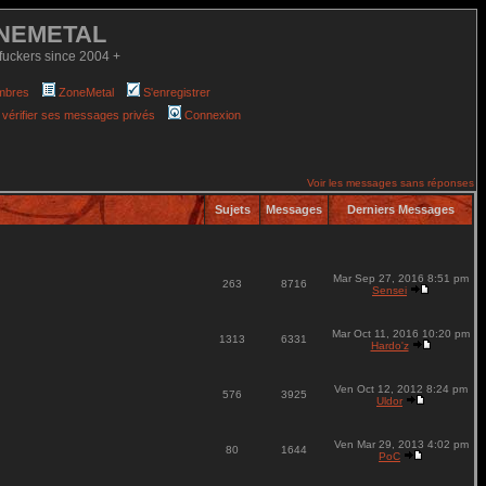
NEMETAL
fuckers since 2004 +
mbres
ZoneMetal
S'enregistrer
 vérifier ses messages privés
Connexion
Voir les messages sans réponses
Sujets
Messages
Derniers Messages
Mar Sep 27, 2016 8:51 pm
263
8716
Sensei
Mar Oct 11, 2016 10:20 pm
1313
6331
Hardo'z
Ven Oct 12, 2012 8:24 pm
576
3925
Uldor
Ven Mar 29, 2013 4:02 pm
80
1644
PoC