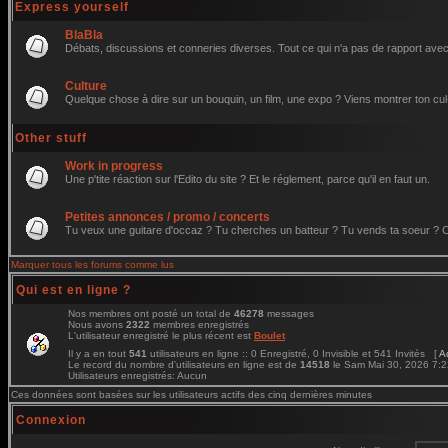
Express yourself
BlaBla
Débats, discussions et conneries diverses. Tout ce qui n'a pas de rapport avec 
Culture
Quelque chose à dire sur un bouquin, un film, une expo ? Viens montrer ton cul
Other stuff
Work in progress
Une p'tite réaction sur l'Edito du site ? Et le réglement, parce qu'il en faut un.
Petites annonces / promo / concerts
Tu veux une guitare d'occaz ? Tu cherches un batteur ? Tu vends ta soeur ? C'e
Marquer tous les forums comme lus
Qui est en ligne ?
Nos membres ont posté un total de
46278
messages
Nous avons
2322
membres enregistrés
L'utilisateur enregistré le plus récent est
Boulet
Il y a en tout
541
utilisateurs en ligne :: 0 Enregistré, 0 Invisible et 541 Invités [
A
Le record du nombre d'utilisateurs en ligne est de
14518
le Sam Mai 30, 2026 7:
Utilisateurs enregistrés: Aucun
Ces données sont basées sur les utilisateurs actifs des cinq dernières minutes
Connexion