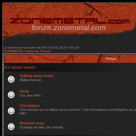
La date/heure actuelle est Dim Aoû 09, 2026 4:45 pm
ZONEMETAL Index du Forum
Forum
All about music
Talking about music
Blabla musical...
News
Oui, des news.
Chroniques
Une réaction sur un album ou un concert ? Les chroniques sont intégrées au site
folie !
Musician area
Echange de tabs, de conseils...