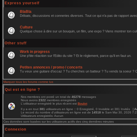
Express yourself
BlaBla
Débats, discussions et conneries diverses. Tout ce qui n'a pas de rapport avec 
Culture
Quelque chose à dire sur un bouquin, un film, une expo ? Viens montrer ton cul
Other stuff
Work in progress
Une p'tite réaction sur l'Edito du site ? Et le réglement, parce qu'il en faut un.
Petites annonces / promo / concerts
Tu veux une guitare d'occaz ? Tu cherches un batteur ? Tu vends ta soeur ? C'e
Marquer tous les forums comme lus
Qui est en ligne ?
Nos membres ont posté un total de
46278
messages
Nous avons
2322
membres enregistrés
L'utilisateur enregistré le plus récent est
Boulet
Il y a en tout
381
utilisateurs en ligne :: 0 Enregistré, 0 Invisible et 381 Invités [
A
Le record du nombre d'utilisateurs en ligne est de
14518
le Sam Mai 30, 2026 7:
Utilisateurs enregistrés: Aucun
Ces données sont basées sur les utilisateurs actifs des cinq dernières minutes
Connexion