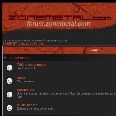
La date/heure actuelle est Dim Aoû 09, 2026 4:22 pm
ZONEMETAL Index du Forum
Forum
All about music
Talking about music
Blabla musical...
News
Oui, des news.
Chroniques
Une réaction sur un album ou un concert ? Les chroniques sont intégrées au site
folie !
Musician area
Echange de tabs, de conseils...