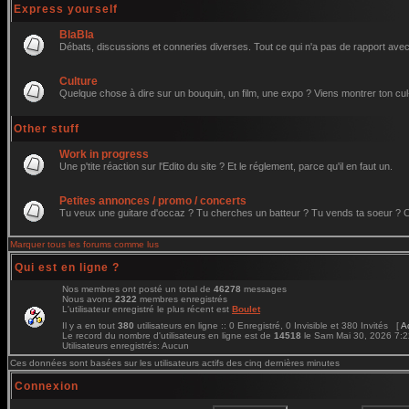
Express yourself
BlaBla
Débats, discussions et conneries diverses. Tout ce qui n'a pas de rapport avec 
Culture
Quelque chose à dire sur un bouquin, un film, une expo ? Viens montrer ton cul
Other stuff
Work in progress
Une p'tite réaction sur l'Edito du site ? Et le réglement, parce qu'il en faut un.
Petites annonces / promo / concerts
Tu veux une guitare d'occaz ? Tu cherches un batteur ? Tu vends ta soeur ? C'e
Marquer tous les forums comme lus
Qui est en ligne ?
Nos membres ont posté un total de
46278
messages
Nous avons
2322
membres enregistrés
L'utilisateur enregistré le plus récent est
Boulet
Il y a en tout
380
utilisateurs en ligne :: 0 Enregistré, 0 Invisible et 380 Invités [
A
Le record du nombre d'utilisateurs en ligne est de
14518
le Sam Mai 30, 2026 7:
Utilisateurs enregistrés: Aucun
Ces données sont basées sur les utilisateurs actifs des cinq dernières minutes
Connexion