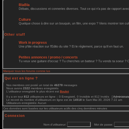
Express yourself
BlaBla
Débats, discussions et conneries diverses. Tout ce qui n'a pas de rapport avec 
Culture
Quelque chose à dire sur un bouquin, un film, une expo ? Viens montrer ton cul
Other stuff
Work in progress
Une p'tite réaction sur l'Edito du site ? Et le réglement, parce qu'il en faut un.
Petites annonces / promo / concerts
Tu veux une guitare d'occaz ? Tu cherches un batteur ? Tu vends ta soeur ? C'e
Marquer tous les forums comme lus
Qui est en ligne ?
Nos membres ont posté un total de
46278
messages
Nous avons
2322
membres enregistrés
L'utilisateur enregistré le plus récent est
Boulet
Il y a en tout
812
utilisateurs en ligne :: 0 Enregistré, 0 Invisible et 812 Invités [
A
Le record du nombre d'utilisateurs en ligne est de
14518
le Sam Mai 30, 2026 7:
Utilisateurs enregistrés: Aucun
Ces données sont basées sur les utilisateurs actifs des cinq dernières minutes
Connexion