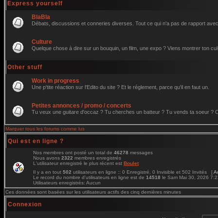
Express yourself
BlaBla
Débats, discussions et conneries diverses. Tout ce qui n'a pas de rapport avec 
Culture
Quelque chose à dire sur un bouquin, un film, une expo ? Viens montrer ton cul
Other stuff
Work in progress
Une p'tite réaction sur l'Edito du site ? Et le réglement, parce qu'il en faut un.
Petites annonces / promo / concerts
Tu veux une guitare d'occaz ? Tu cherches un batteur ? Tu vends ta soeur ? C'e
Marquer tous les forums comme lus
Qui est en ligne ?
Nos membres ont posté un total de
46278
messages
Nous avons
2322
membres enregistrés
L'utilisateur enregistré le plus récent est
Boulet
Il y a en tout
502
utilisateurs en ligne :: 0 Enregistré, 0 Invisible et 502 Invités [
A
Le record du nombre d'utilisateurs en ligne est de
14518
le Sam Mai 30, 2026 7:
Utilisateurs enregistrés: Aucun
Ces données sont basées sur les utilisateurs actifs des cinq dernières minutes
Connexion