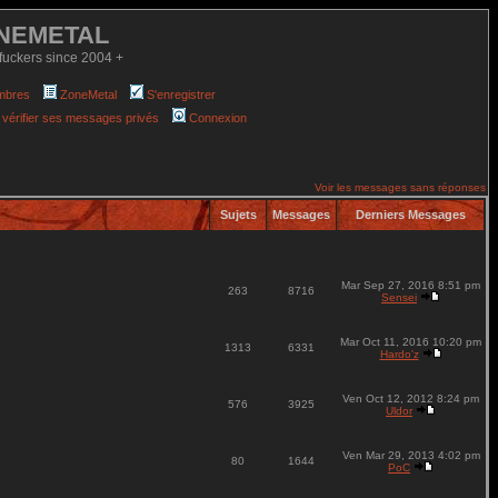
NEMETAL
fuckers since 2004 +
mbres
ZoneMetal
S'enregistrer
 vérifier ses messages privés
Connexion
Voir les messages sans réponses
Sujets
Messages
Derniers Messages
Mar Sep 27, 2016 8:51 pm
263
8716
Sensei
Mar Oct 11, 2016 10:20 pm
1313
6331
Hardo'z
Ven Oct 12, 2012 8:24 pm
576
3925
Uldor
Ven Mar 29, 2013 4:02 pm
80
1644
PoC