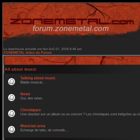
La date/heure actuelle est Ven Aoû 07, 2026 6:46 am
ZONEMETAL Index du Forum
All about music
Talking about music
Blabla musical...
News
Oui, des news.
Chroniques
Une réaction sur un album ou un concert ? Les chroniques sont intégrées au site 
Musician area
Echange de tabs, de conseils...