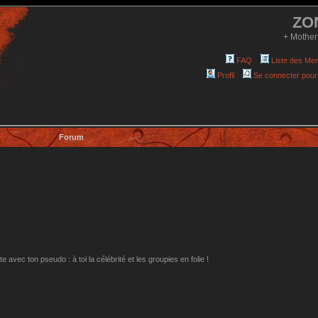
ZO
+ Mother
FAQ
Liste des Me
Profil
Se connecter pour
Forum
avec ton pseudo : à toi la célébrité et les groupies en folie !