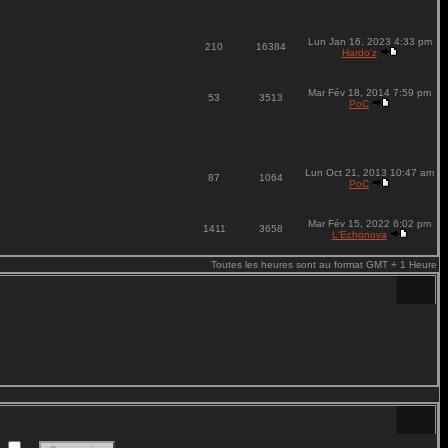
Lun Jan 16, 2023 4:33 pm
210
16384
Hardo'z
Mar Fév 18, 2014 7:59 pm
53
3513
PoC
Lun Oct 21, 2013 10:47 am
87
1064
PoC
Mar Fév 15, 2022 6:02 pm
1411
3658
L'Echonova
Toutes les heures sont au format GMT + 1 Heure