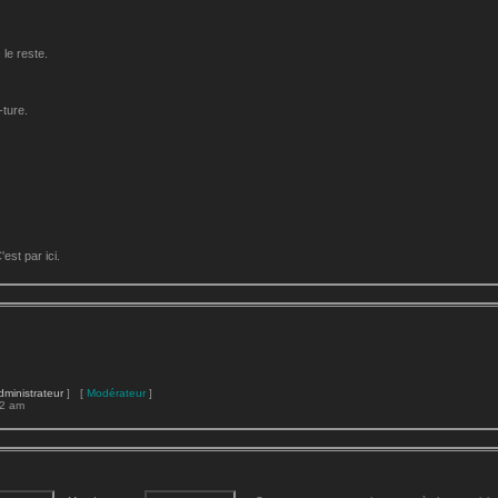
le reste.
-ture.
st par ici.
dministrateur
] [
Modérateur
]
22 am