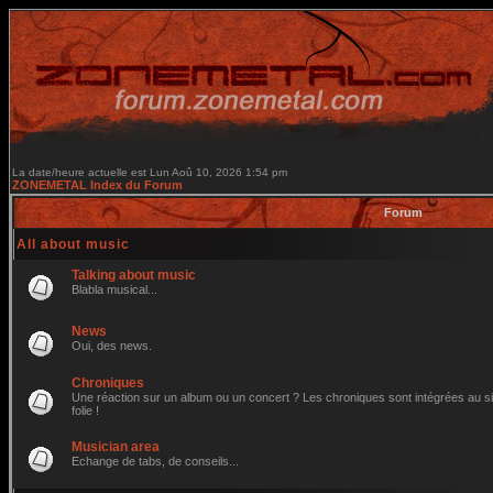
La date/heure actuelle est Lun Aoû 10, 2026 1:54 pm
ZONEMETAL Index du Forum
Forum
All about music
Talking about music
Blabla musical...
News
Oui, des news.
Chroniques
Une réaction sur un album ou un concert ? Les chroniques sont intégrées au site
folie !
Musician area
Echange de tabs, de conseils...