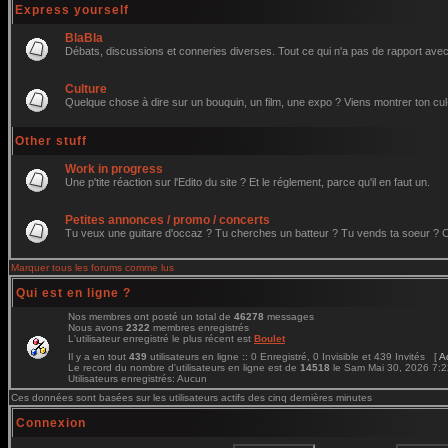
Express yourself
BlaBla
Débats, discussions et conneries diverses. Tout ce qui n'a pas de rapport avec 
Culture
Quelque chose à dire sur un bouquin, un film, une expo ? Viens montrer ton cul
Other stuff
Work in progress
Une p'tite réaction sur l'Edito du site ? Et le réglement, parce qu'il en faut un.
Petites annonces / promo / concerts
Tu veux une guitare d'occaz ? Tu cherches un batteur ? Tu vends ta soeur ? C'e
Marquer tous les forums comme lus
Qui est en ligne ?
Nos membres ont posté un total de
46278
messages
Nous avons
2322
membres enregistrés
L'utilisateur enregistré le plus récent est
Boulet
Il y a en tout
439
utilisateurs en ligne :: 0 Enregistré, 0 Invisible et 439 Invités [
A
Le record du nombre d'utilisateurs en ligne est de
14518
le Sam Mai 30, 2026 7:
Utilisateurs enregistrés: Aucun
Ces données sont basées sur les utilisateurs actifs des cinq dernières minutes
Connexion