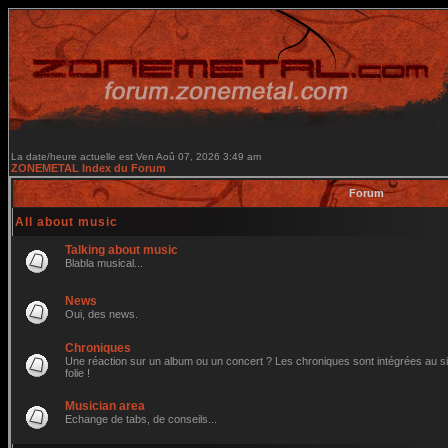
La date/heure actuelle est Ven Aoû 07, 2026 3:49 am
ZONEMETAL Index du Forum
Forum
All about music
Talking about music
Blabla musical...
News
Oui, des news.
Chroniques
Une réaction sur un album ou un concert ? Les chroniques sont intégrées au site
folie !
Musician area
Echange de tabs, de conseils...