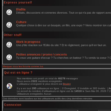
Express yourself
BlaBla
Débats, discussions et conneries diverses. Tout ce qui n'a pas de rapport avec 
Culture
Quelque chose à dire sur un bouquin, un film, une expo ? Viens montrer ton cul
Other stuff
Work in progress
Une p'tite réaction sur l'Edito du site ? Et le réglement, parce qu'il en faut un.
Petites annonces / promo / concerts
Tu veux une guitare d'occaz ? Tu cherches un batteur ? Tu vends ta soeur ? C'e
Marquer tous les forums comme lus
Qui est en ligne ?
Nos membres ont posté un total de
46278
messages
Nous avons
2322
membres enregistrés
L'utilisateur enregistré le plus récent est
Boulet
Il y a en tout
395
utilisateurs en ligne :: 0 Enregistré, 0 Invisible et 395 Invités [
A
Le record du nombre d'utilisateurs en ligne est de
14518
le Sam Mai 30, 2026 7:
Utilisateurs enregistrés: Aucun
Ces données sont basées sur les utilisateurs actifs des cinq dernières minutes
Connexion