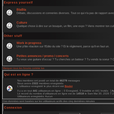
Express yourself
BlaBla
Débats, discussions et conneries diverses. Tout ce qui n'a pas de rapport avec 
Culture
Quelque chose à dire sur un bouquin, un film, une expo ? Viens montrer ton cul
Other stuff
Work in progress
Une p'tite réaction sur l'Edito du site ? Et le réglement, parce qu'il en faut un.
Petites annonces / promo / concerts
Tu veux une guitare d'occaz ? Tu cherches un batteur ? Tu vends ta soeur ? C'e
Marquer tous les forums comme lus
Qui est en ligne ?
Nos membres ont posté un total de
46278
messages
Nous avons
2322
membres enregistrés
L'utilisateur enregistré le plus récent est
Boulet
Il y a en tout
441
utilisateurs en ligne :: 0 Enregistré, 0 Invisible et 441 Invités [
A
Le record du nombre d'utilisateurs en ligne est de
14518
le Sam Mai 30, 2026 7:
Utilisateurs enregistrés: Aucun
Ces données sont basées sur les utilisateurs actifs des cinq dernières minutes
Connexion