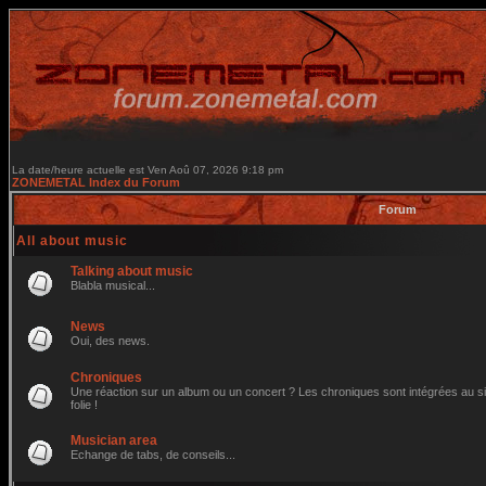
La date/heure actuelle est Ven Aoû 07, 2026 9:18 pm
ZONEMETAL Index du Forum
Forum
All about music
Talking about music
Blabla musical...
News
Oui, des news.
Chroniques
Une réaction sur un album ou un concert ? Les chroniques sont intégrées au site
folie !
Musician area
Echange de tabs, de conseils...