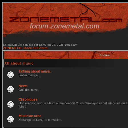
La date/heure actuelle est Sam Aoû 08, 2026 10:15 am
ZONEMETAL Index du Forum
Forum
All about music
Talking about music
Blabla musical...
News
Oui, des news.
Chroniques
Une réaction sur un album ou un concert ? Les chroniques sont intégrées au site
folie !
Musician area
Echange de tabs, de conseils...