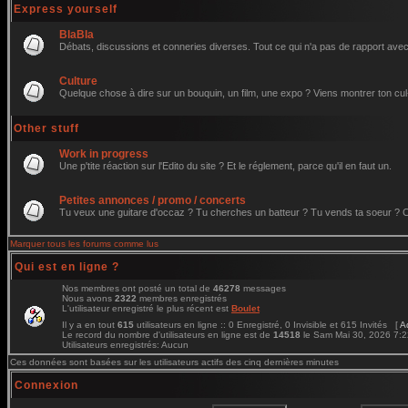
Express yourself
BlaBla
Débats, discussions et conneries diverses. Tout ce qui n'a pas de rapport avec 
Culture
Quelque chose à dire sur un bouquin, un film, une expo ? Viens montrer ton cul
Other stuff
Work in progress
Une p'tite réaction sur l'Edito du site ? Et le réglement, parce qu'il en faut un.
Petites annonces / promo / concerts
Tu veux une guitare d'occaz ? Tu cherches un batteur ? Tu vends ta soeur ? C'e
Marquer tous les forums comme lus
Qui est en ligne ?
Nos membres ont posté un total de
46278
messages
Nous avons
2322
membres enregistrés
L'utilisateur enregistré le plus récent est
Boulet
Il y a en tout
615
utilisateurs en ligne :: 0 Enregistré, 0 Invisible et 615 Invités [
A
Le record du nombre d'utilisateurs en ligne est de
14518
le Sam Mai 30, 2026 7:
Utilisateurs enregistrés: Aucun
Ces données sont basées sur les utilisateurs actifs des cinq dernières minutes
Connexion