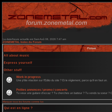
La date/heure actuelle est Sam Aoû 08, 2026 7:47 am
ZONEMETAL Index du Forum
Forum
All about music
Express yourself
Other stuff
Work in progress
Une p'tite réaction sur l'Edito du site ? Et le réglement, parce qu'il en faut un.
Petites annonces / promo / concerts
Tu veux une guitare d'occaz ? Tu cherches un batteur ? Tu vends ta soeur ? C'e
Marquer tous les forums comme lus
Qui est en ligne ?