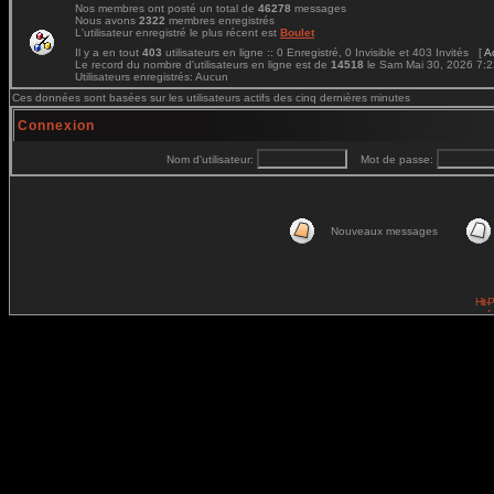
Nos membres ont posté un total de
46278
messages
Nous avons
2322
membres enregistrés
L'utilisateur enregistré le plus récent est
Boulet
Il y a en tout
403
utilisateurs en ligne :: 0 Enregistré, 0 Invisible et 403 Invités [
A
Le record du nombre d'utilisateurs en ligne est de
14518
le Sam Mai 30, 2026 7:
Utilisateurs enregistrés: Aucun
Ces données sont basées sur les utilisateurs actifs des cinq dernières minutes
Connexion
Nom d'utilisateur:
Mot de passe:
Nouveaux messages