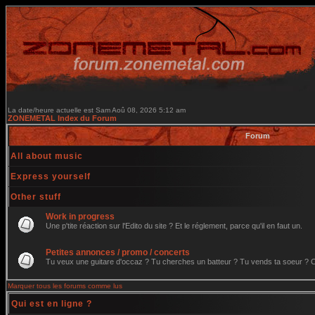
La date/heure actuelle est Sam Aoû 08, 2026 5:12 am
ZONEMETAL Index du Forum
Forum
All about music
Express yourself
Other stuff
Work in progress
Une p'tite réaction sur l'Edito du site ? Et le réglement, parce qu'il en faut un.
Petites annonces / promo / concerts
Tu veux une guitare d'occaz ? Tu cherches un batteur ? Tu vends ta soeur ? C'e
Marquer tous les forums comme lus
Qui est en ligne ?