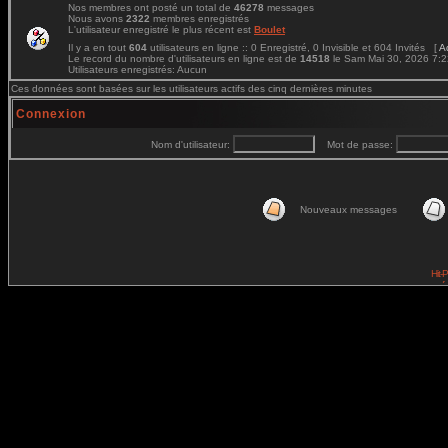
Nos membres ont posté un total de
46278
messages
Nous avons
2322
membres enregistrés
L'utilisateur enregistré le plus récent est
Boulet
Il y a en tout
604
utilisateurs en ligne :: 0 Enregistré, 0 Invisible et 604 Invités [
A
Le record du nombre d'utilisateurs en ligne est de
14518
le Sam Mai 30, 2026 7:
Utilisateurs enregistrés: Aucun
Ces données sont basées sur les utilisateurs actifs des cinq dernières minutes
Connexion
Nom d'utilisateur:
Mot de passe:
Nouveaux messages