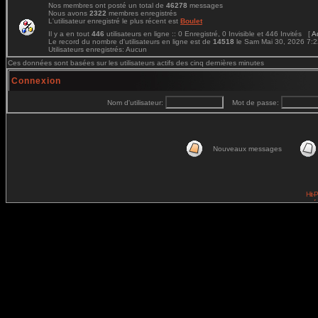
Nos membres ont posté un total de
46278
messages
Nous avons
2322
membres enregistrés
L'utilisateur enregistré le plus récent est
Boulet
Il y a en tout
446
utilisateurs en ligne :: 0 Enregistré, 0 Invisible et 446 Invités [
A
Le record du nombre d'utilisateurs en ligne est de
14518
le Sam Mai 30, 2026 7:
Utilisateurs enregistrés: Aucun
Ces données sont basées sur les utilisateurs actifs des cinq dernières minutes
Connexion
Nom d'utilisateur:
Mot de passe:
Nouveaux messages