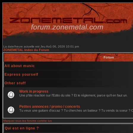
La date/heure actuelle est Jeu Aoû 06, 2026 10:01 pm
ZONEMETAL Index du Forum
Forum
All about music
Express yourself
Other stuff
Work in progress
Une p'tite réaction sur l'Edito du site ? Et le réglement, parce qu'il en faut un.
Petites annonces / promo / concerts
Tu veux une guitare d'occaz ? Tu cherches un batteur ? Tu vends ta soeur ? C'e
Marquer tous les forums comme lus
Qui est en ligne ?