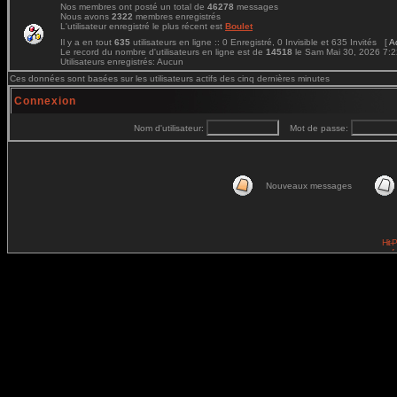
Nos membres ont posté un total de
46278
messages
Nous avons
2322
membres enregistrés
L'utilisateur enregistré le plus récent est
Boulet
Il y a en tout
635
utilisateurs en ligne :: 0 Enregistré, 0 Invisible et 635 Invités [
A
Le record du nombre d'utilisateurs en ligne est de
14518
le Sam Mai 30, 2026 7:
Utilisateurs enregistrés: Aucun
Ces données sont basées sur les utilisateurs actifs des cinq dernières minutes
Connexion
Nom d'utilisateur:
Mot de passe:
Nouveaux messages