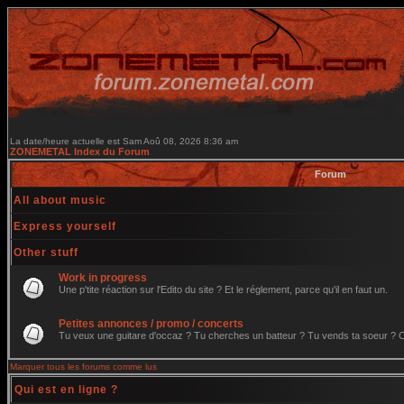
La date/heure actuelle est Sam Aoû 08, 2026 8:36 am
ZONEMETAL Index du Forum
Forum
All about music
Express yourself
Other stuff
Work in progress
Une p'tite réaction sur l'Edito du site ? Et le réglement, parce qu'il en faut un.
Petites annonces / promo / concerts
Tu veux une guitare d'occaz ? Tu cherches un batteur ? Tu vends ta soeur ? C'e
Marquer tous les forums comme lus
Qui est en ligne ?