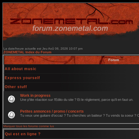
La date/heure actuelle est Jeu Aoû 06, 2026 10:07 pm
ZONEMETAL Index du Forum
Forum
All about music
Express yourself
Other stuff
Work in progress
Une p'tite réaction sur l'Edito du site ? Et le réglement, parce qu'il en faut un.
Petites annonces / promo / concerts
Tu veux une guitare d'occaz ? Tu cherches un batteur ? Tu vends ta soeur ? C'e
Marquer tous les forums comme lus
Qui est en ligne ?