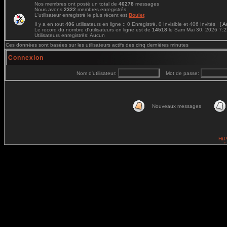
Nos membres ont posté un total de
46278
messages
Nous avons
2322
membres enregistrés
L'utilisateur enregistré le plus récent est
Boulet
Il y a en tout
406
utilisateurs en ligne :: 0 Enregistré, 0 Invisible et 406 Invités [
A
Le record du nombre d'utilisateurs en ligne est de
14518
le Sam Mai 30, 2026 7:
Utilisateurs enregistrés: Aucun
Ces données sont basées sur les utilisateurs actifs des cinq dernières minutes
Connexion
Nom d'utilisateur:
Mot de passe:
Nouveaux messages