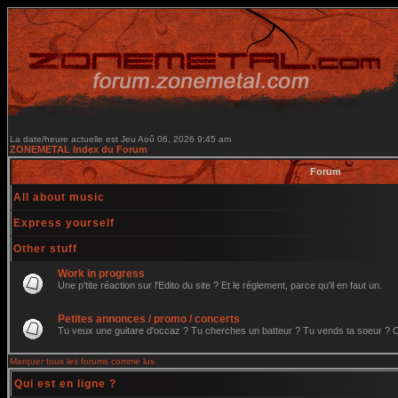
La date/heure actuelle est Jeu Aoû 06, 2026 9:45 am
ZONEMETAL Index du Forum
Forum
All about music
Express yourself
Other stuff
Work in progress
Une p'tite réaction sur l'Edito du site ? Et le réglement, parce qu'il en faut un.
Petites annonces / promo / concerts
Tu veux une guitare d'occaz ? Tu cherches un batteur ? Tu vends ta soeur ? C'e
Marquer tous les forums comme lus
Qui est en ligne ?