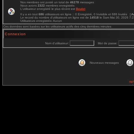
Nos membres ont posté un total de
46278
messages
Nous avons
2322
membres enregistrés
L'utilisateur enregistré le plus récent est
Boulet
Il y a en tout
686
utilisateurs en ligne :: 0 Enregistré, 0 Invisible et 686 Invités [
A
Le record du nombre d'utilisateurs en ligne est de
14518
le Sam Mai 30, 2026 7:
Utilisateurs enregistrés: Aucun
Ces données sont basées sur les utilisateurs actifs des cinq dernières minutes
Connexion
Nom d'utilisateur:
Mot de passe:
Nouveaux messages