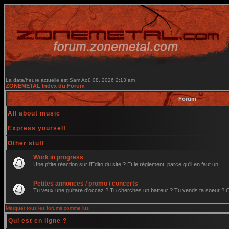
La date/heure actuelle est Sam Aoû 08, 2026 2:13 am
ZONEMETAL Index du Forum
Forum
All about music
Express yourself
Other stuff
Work in progress
Une p'tite réaction sur l'Edito du site ? Et le réglement, parce qu'il en faut un.
Petites annonces / promo / concerts
Tu veux une guitare d'occaz ? Tu cherches un batteur ? Tu vends ta soeur ? C'e
Marquer tous les forums comme lus
Qui est en ligne ?