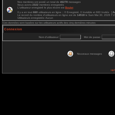
Nos membres ont posté un total de
46278
messages
Nous avons
2322
membres enregistrés
L'utilisateur enregistré le plus récent est
Boulet
Il y a en tout
660
utilisateurs en ligne :: 0 Enregistré, 0 Invisible et 660 Invités [
A
Le record du nombre d'utilisateurs en ligne est de
14518
le Sam Mai 30, 2026 7:
Utilisateurs enregistrés: Aucun
Ces données sont basées sur les utilisateurs actifs des cinq dernières minutes
Connexion
Nom d'utilisateur:
Mot de passe:
Nouveaux messages