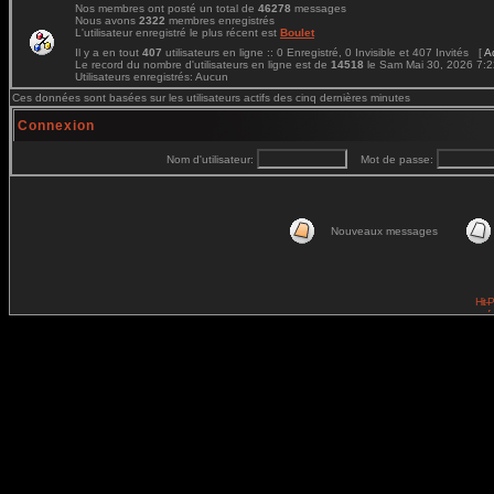
Nos membres ont posté un total de
46278
messages
Nous avons
2322
membres enregistrés
L'utilisateur enregistré le plus récent est
Boulet
Il y a en tout
407
utilisateurs en ligne :: 0 Enregistré, 0 Invisible et 407 Invités [
A
Le record du nombre d'utilisateurs en ligne est de
14518
le Sam Mai 30, 2026 7:
Utilisateurs enregistrés: Aucun
Ces données sont basées sur les utilisateurs actifs des cinq dernières minutes
Connexion
Nom d'utilisateur:
Mot de passe:
Nouveaux messages