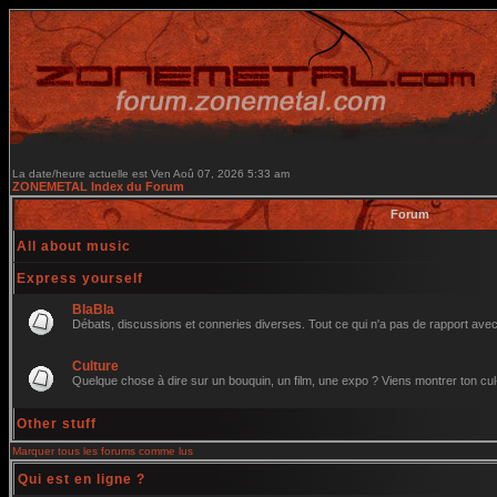
La date/heure actuelle est Ven Aoû 07, 2026 5:33 am
ZONEMETAL Index du Forum
Forum
All about music
Express yourself
BlaBla
Débats, discussions et conneries diverses. Tout ce qui n'a pas de rapport avec 
Culture
Quelque chose à dire sur un bouquin, un film, une expo ? Viens montrer ton cul
Other stuff
Marquer tous les forums comme lus
Qui est en ligne ?