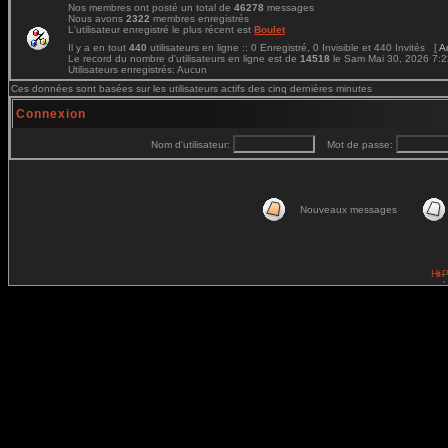
Nos membres ont posté un total de
46278
messages
Nous avons
2322
membres enregistrés
L'utilisateur enregistré le plus récent est
Boulet
Il y a en tout
440
utilisateurs en ligne :: 0 Enregistré, 0 Invisible et 440 Invités [
A
Le record du nombre d'utilisateurs en ligne est de
14518
le Sam Mai 30, 2026 7:
Utilisateurs enregistrés: Aucun
Ces données sont basées sur les utilisateurs actifs des cinq dernières minutes
Connexion
Nom d'utilisateur:
Mot de passe:
Nouveaux messages