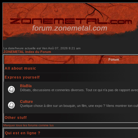
La date/heure actuelle est Ven Aoû 07, 2026 8:21 am
ZONEMETAL Index du Forum
Forum
All about music
Express yourself
BlaBla
Débats, discussions et conneries diverses. Tout ce qui n'a pas de rapport avec 
Culture
Quelque chose à dire sur un bouquin, un film, une expo ? Viens montrer ton cul
Other stuff
Marquer tous les forums comme lus
Qui est en ligne ?