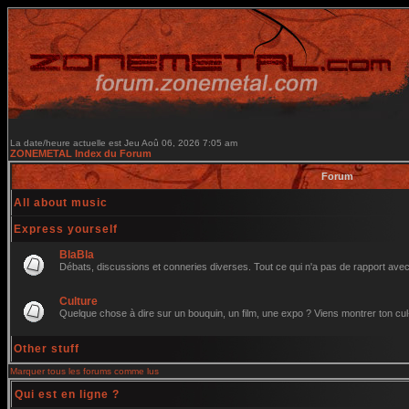
La date/heure actuelle est Jeu Aoû 06, 2026 7:05 am
ZONEMETAL Index du Forum
Forum
All about music
Express yourself
BlaBla
Débats, discussions et conneries diverses. Tout ce qui n'a pas de rapport avec 
Culture
Quelque chose à dire sur un bouquin, un film, une expo ? Viens montrer ton cul
Other stuff
Marquer tous les forums comme lus
Qui est en ligne ?