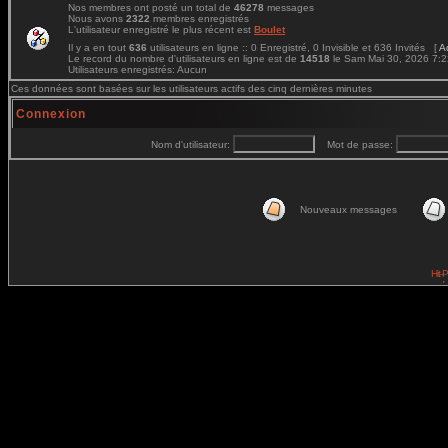
Nos membres ont posté un total de
46278
messages
Nous avons
2322
membres enregistrés
L'utilisateur enregistré le plus récent est
Boulet
Il y a en tout
636
utilisateurs en ligne :: 0 Enregistré, 0 Invisible et 636 Invités [
A
Le record du nombre d'utilisateurs en ligne est de
14518
le Sam Mai 30, 2026 7:
Utilisateurs enregistrés: Aucun
Ces données sont basées sur les utilisateurs actifs des cinq dernières minutes
Connexion
Nom d'utilisateur:
Mot de passe:
Nouveaux messages