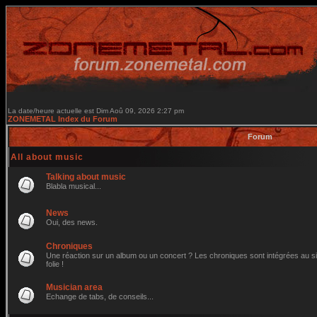
La date/heure actuelle est Dim Aoû 09, 2026 2:27 pm
ZONEMETAL Index du Forum
Forum
All about music
Talking about music
Blabla musical...
News
Oui, des news.
Chroniques
Une réaction sur un album ou un concert ? Les chroniques sont intégrées au site
folie !
Musician area
Echange de tabs, de conseils...