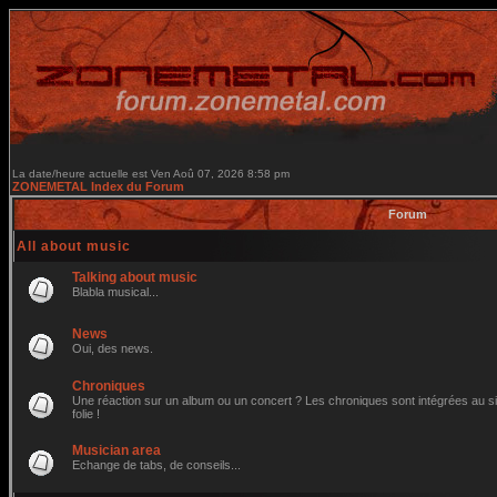
La date/heure actuelle est Ven Aoû 07, 2026 8:58 pm
ZONEMETAL Index du Forum
Forum
All about music
Talking about music
Blabla musical...
News
Oui, des news.
Chroniques
Une réaction sur un album ou un concert ? Les chroniques sont intégrées au site
folie !
Musician area
Echange de tabs, de conseils...