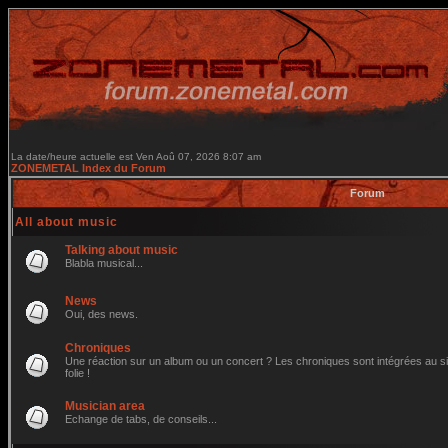
La date/heure actuelle est Ven Aoû 07, 2026 8:07 am
ZONEMETAL Index du Forum
Forum
All about music
Talking about music
Blabla musical...
News
Oui, des news.
Chroniques
Une réaction sur un album ou un concert ? Les chroniques sont intégrées au site
folie !
Musician area
Echange de tabs, de conseils...