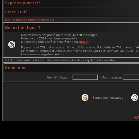
Express yourself
Other stuff
Marquer tous les forums comme lus
Qui est en ligne ?
Nos membres ont posté un total de
46278
messages
Nous avons
2322
membres enregistrés
L'utilisateur enregistré le plus récent est
Boulet
Il y a en tout
702
utilisateurs en ligne :: 0 Enregistré, 0 Invisible et 702 Invités [
A
Le record du nombre d'utilisateurs en ligne est de
14518
le Sam Mai 30, 2026 7:
Utilisateurs enregistrés: Aucun
Ces données sont basées sur les utilisateurs actifs des cinq dernières minutes
Connexion
Nom d'utilisateur:
Mot de passe:
Nouveaux messages