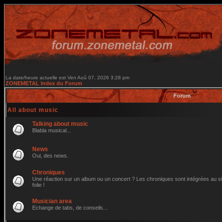
La date/heure actuelle est Ven Aoû 07, 2026 3:28 pm
ZONEMETAL Index du Forum
Forum
All about music
Talking about music
Blabla musical...
News
Oui, des news.
Chroniques
Une réaction sur un album ou un concert ? Les chroniques sont intégrées au site
folie !
Musician area
Echange de tabs, de conseils...