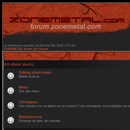
La date/heure actuelle est Dim Aoû 09, 2026 2:52 pm
ZONEMETAL Index du Forum
All about music
Talking about music
Blabla musical...
News
Oui, des news.
Chroniques
Une réaction sur un album ou un concert ? Les chroniques sont intégrées au site 
Musician area
Echange de tabs, de conseils...