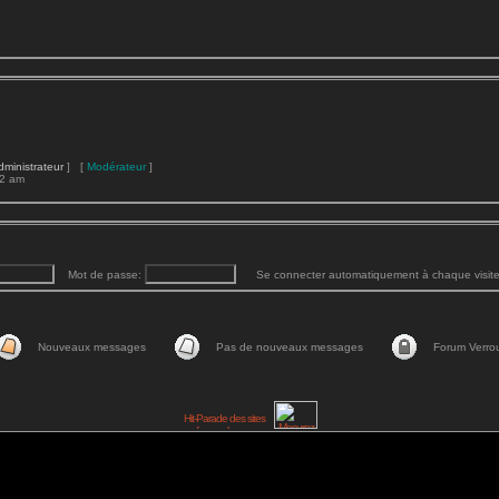
dministrateur
] [
Modérateur
]
22 am
Mot de passe:
Se connecter automatiquement à chaque visit
Nouveaux messages
Pas de nouveaux messages
Forum Verrou