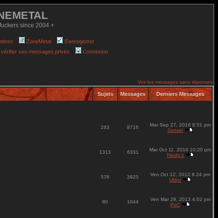
NEMETAL
fuckers since 2004 +
mbres
ZoneMetal
S'enregistrer
 vérifier ses messages privés
Connexion
Voir les messages sans réponses
Sujets
Messages
Derniers Messages
Mar Sep 27, 2016 8:51 pm
263
8716
Sensei
Mar Oct 11, 2016 10:20 pm
1313
6331
Hardo'z
Ven Oct 12, 2012 8:24 pm
576
3925
Uldor
Ven Mar 29, 2013 4:02 pm
80
1644
PoC