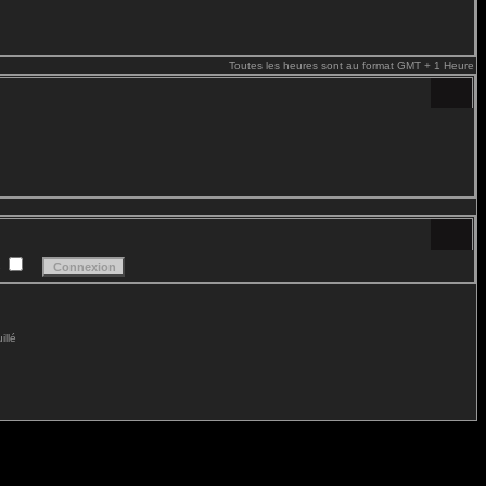
Toutes les heures sont au format GMT + 1 Heure
e
illé