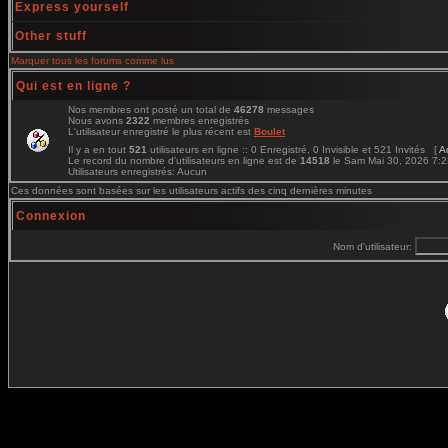
Express yourself
Other stuff
Marquer tous les forums comme lus
Qui est en ligne ?
Nos membres ont posté un total de
46278
messages
Nous avons
2322
membres enregistrés
L'utilisateur enregistré le plus récent est
Boulet
Il y a en tout
521
utilisateurs en ligne :: 0 Enregistré, 0 Invisible et 521 Invités [
A
Le record du nombre d'utilisateurs en ligne est de
14518
le Sam Mai 30, 2026 7:
Utilisateurs enregistrés: Aucun
Ces données sont basées sur les utilisateurs actifs des cinq dernières minutes
Connexion
Nom d'utilisateur: