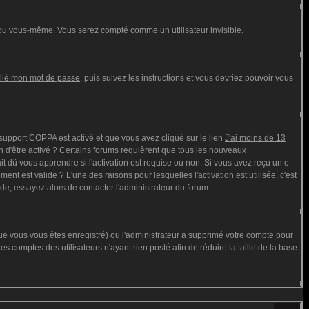
ou vous-même. Vous serez compté comme un utilisateur invisible.
blié mon mot de passe
, puis suivez les instructions et vous devriez pouvoir vous
e support COPPA est activé et que vous avez cliqué sur le lien
J'ai moins de 13
n d'être activé ? Certains forums requièrent que tous les nouveaux
t dû vous apprendre si l'activation est requise ou non. Si vous avez reçu un e-
ment est valide ? L'une des raisons pour lesquelles l'activation est utilisée, c'est
de, essayez alors de contacter l'administrateur du forum.
que vous vous êtes enregistré) ou l'administrateur a supprimé votre compte pour
s comptes des utilisateurs n'ayant rien posté afin de réduire la taille de la base