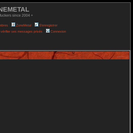
NEMETAL
fuckers since 2004 +
mbres
ZoneMetal
S'enregistrer
 vérifier ses messages privés
Connexion