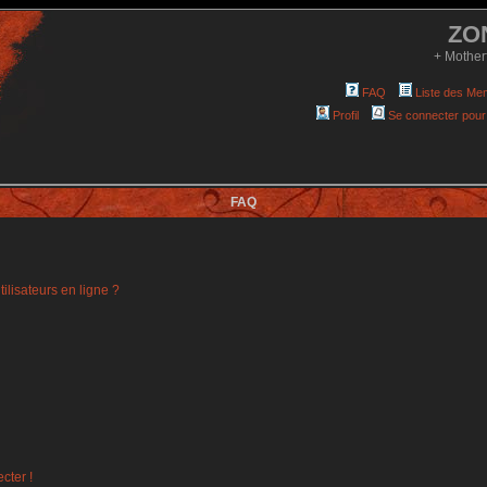
ZO
+ Mother
FAQ
Liste des Me
Profil
Se connecter pour
FAQ
ilisateurs en ligne ?
cter !