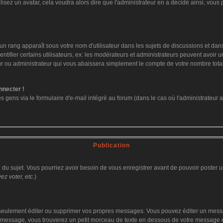
ilisez un avatar, cela voudra alors dire que l'administrateur en a décidé ainsi, vo
un rang apparaît sous votre nom d'utilisateur dans les sujets de discussions et dans v
fier certains utilisateurs, ex: les modérateurs et administrateurs peuvent avoir un 
ur ou administrateur qui vous abaissera simplement le compte de votre nombre tot
nnecter !
ens via le formulaire d'e-mail intégré au forum (dans le cas où l'administrateur aurai
Publication
ge du sujet. Vous pourriez avoir besoin de vous enregistrer avant de pouvoir poster u
z voter, etc.
)
eulement éditer ou supprimer vos propres messages. Vous pouvez éditer un message
ssage, vous trouverez un petit morceau de texte en dessous de votre message en re