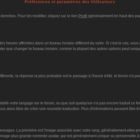
Préférences et paramètres des Utilisateurs
données. Pour les modifier, cliquez sur le lien
Profil
(généralement en haut des page
es heures affichées dans un fuseau horaire différent du votre. Si c'est le cas, vous
oter que changer le fuseau horaire, comme la plupart des autres options peut unique
différente, la réponse la plus probable est le passage à l'heure d'été. le forum n'a p
nstallé votre langage sur le forum, ou que soit quelqu'un n'a pas encore traduit ce 
vous alors libre de créer une nouvelle traduction. Plus d'informations peuvent être 
s messages. La première est l'image associée avec votre rang, générallement elles 
ne image plus grande nommée avatar, qui est généralement unique ou personnelle à cha