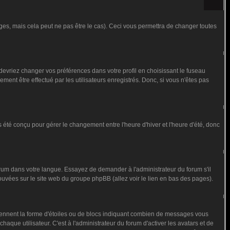
s, mais cela peut ne pas être le cas). Ceci vous permettra de changer toutes
 devriez changer vos préférences dans votre profil en choisissant le fuseau
ment être effectué par les utilisateurs enregistrés. Donc, si vous n'êtes pas
as été conçu pour gérer le changement entre l'heure d'hiver et l'heure d'été, donc
forum dans votre langue. Essayez de demander à l'administrateur du forum s'il
trouvées sur le site web du groupe phpBB (allez voir le lien en bas des pages).
prennent la forme d'étoiles ou de blocs indiquant combien de messages vous
que utilisateur. C'est à l'administrateur du forum d'activer les avatars et de