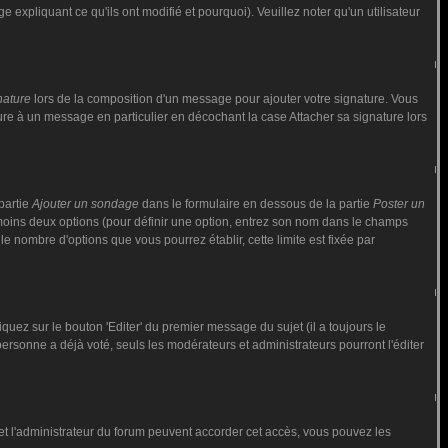
 expliquant ce qu'ils ont modifié et pourquoi). Veuillez noter qu'un utilisateur
nature
lors de la composition d'un message pour ajouter votre signature. Vous
ure à un message en particulier en décochant la case Attacher sa signature lors
partie
Ajouter un sondage
dans le formulaire en dessous de la partie
Poster un
 moins deux options (pour définir une option, entrez son nom dans le champs
le nombre d'options que vous pourrez établir, cette limite est fixée par
ez sur le bouton 'Editer' du premier message du sujet (il a toujours le
rsonne a déjà voté, seuls les modérateurs et administrateurs pourront l'éditer
ur et l'administrateur du forum peuvent accorder cet accès, vous pouvez les