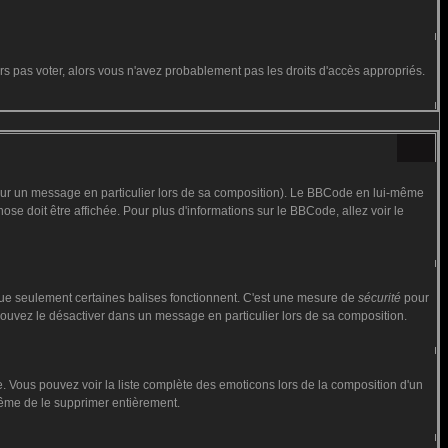
urs pas voter, alors vous n'avez probablement pas les droits d'accès appropriés.
 sur un message en particulier lors de sa composition). Le BBCode en lui-même
hose doit être affichée. Pour plus d'informations sur le BBCode, allez voir le
 que seulement certaines balises fonctionnent. C'est une mesure de
sécurité
pour
 pouvez le désactiver dans un message en particulier lors de sa composition.
iste. Vous pouvez voir la liste complète des emoticons lors de la composition d'un
 même de le supprimer entièrement.