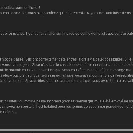
s utilisateurs en ligne ?
ous choisissez
Oui
, vous n'apparaîtrez qu'uniquement aux yeux des administrateurs 
tre réinitialisé. Pour ce faire, aller sur la page de connexion et cliquez sur
J'ai ou
mot de passe. S'ils ont correctement été entrés, alors il y a deux possibilités. Si l
 vous avez reçues. Si ce n'est pas le cas, alors peut-être que votre compte a besoi
ant de pouvoir vous connecter. Lorsque vous vous êtes enregistré, un message aurai
lors êtes-vous bien sûr que l'adresse e-mail que vous avez fournie lors de l'enregistre
 anonymement. Si vous êtes sûr que l'adresse e-mail que vous avez fournie est vali
utilisateur ou mot de passe incorrect (vérifiez l'e-mail qui vous a été envoyé lors
s n'avez rien posté ? Il est habituel pour les forums de supprimer périodiquement le
scussions.