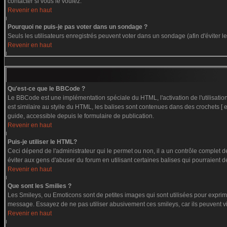
contacter si vous le voulez.
Revenir en haut
Pourquoi ne puis-je pas voter dans un sondage ?
Seuls les utilisateurs enregistrés peuvent voter dans un sondage (afin d'éviter 
Revenir en haut
Qu'est-ce que le BBCode ?
Le BBCode est une implémentation spéciale du HTML, l'activation de l'utilisati
est similaire au styile du HTML, les balises sont contenues dans des crochets [ et
guide, accessible depuis le formulaire de publication.
Revenir en haut
Puis-je utiliser le HTML?
Ceci dépend de l'administrateur qui le permet ou non, il a un contrôle complet 
éviter aux gens d'abuser du forum en utilisant certaines balises qui pourraient 
Revenir en haut
Que sont les Smilies ?
Les Smileys, ou Emoticons sont de petites images qui sont utilisées pour exprimer c
message. Essayez de ne pas utiliser abusivement ces smileys, car ils peuvent vi
Revenir en haut