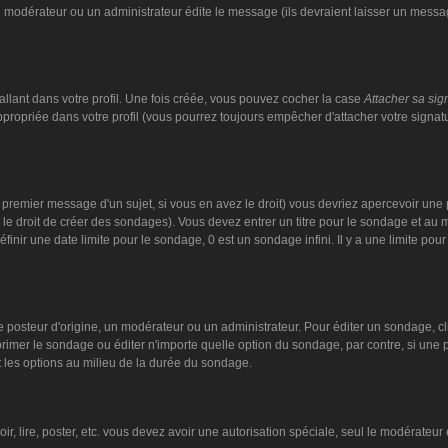
n modérateur ou un administrateur édite le message (ils devraient laisser un message
llant dans votre profil. Une fois créée, vous pouvez cocher la case
Attacher sa sig
ropriée dans votre profil (vous pourrez toujours empêcher d'attacher votre signat
 premier message d'un sujet, si vous en avez le droit) vous devriez apercevoir une 
 le droit de créer des sondages). Vous devez entrer un titre pour le sondage et au
nir une date limite pour le sondage, 0 est un sondage infini. Il y a une limite pour 
steur d'origine, un modérateur ou un administrateur. Pour éditer un sondage, cliqu
imer le sondage ou éditer n'importe quelle option du sondage, par contre, si une pe
 les options au milieu de la durée du sondage.
oir, lire, poster, etc. vous devez avoir une autorisation spéciale, seul le modérate