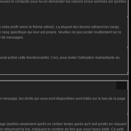
us pouvez le contacter pour lui en demander les raisons (nous sommes sûr qu'elles
otre profil selon le thème utilisé). La plupart des forums utilisent les rangs
rang spécifique qui leur est propre. Veuillez ne pas poster inutilement sur le
al de messages.
t activé cette fonctionnalité). Ceci, pour éviter l'utilisation malveillante du
n message, les droits qui vous sont disponibles sont listés sur le bas de la page
 (parfois seulement après un certain temps après qu'il soit posté) en cliquant
tournant le lire, indiquant le nombre de fois que vous l'avez édité. Ce petit