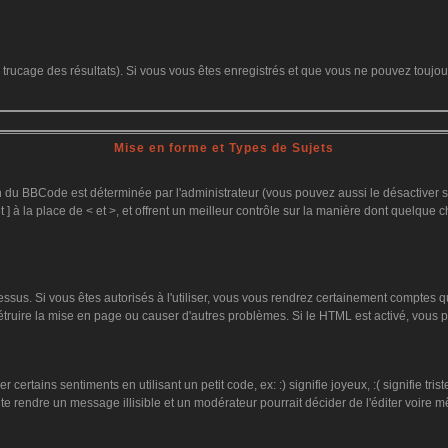
le trucage des résultats). Si vous vous êtes enregistrés et que vous ne pouvez toujo
Mise en forme et Types de Sujets
on du BBCode est déterminée par l'administrateur (vous pouvez aussi le désactiver
 ] à la place de < et >, et offrent un meilleur contrôle sur la manière dont quelque c
dessus. Si vous êtes autorisés à l'utiliser, vous vous rendrez certainement comptes
détruire la mise en page ou causer d'autres problèmes. Si le HTML est activé, vous
ertains sentiments en utilisant un petit code, ex: :) signifie joyeux, :( signifie tr
te rendre un message illisible et un modérateur pourrait décider de l'éditer voire