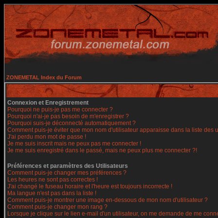
ZONEMETAL Index du Forum
Connexion et Enregistrement
Pourquoi ne puis-je pas me connecter ?
Pourquoi n'ai-je pas besoin de m'enregistrer ?
Pourquoi suis-je déconnecté automatiquement ?
Comment puis-je éviter que mon nom d'utilisateur apparaisse dans la liste des ut
J'ai perdu mon mot de passe !
Je me suis inscrit mais ne peux pas me connecter !
Je me suis enregistré dans le passé, mais ne peux plus me connecter ?!
Préférences et paramètres des Utilisateurs
Comment puis-je changer mes préférences ?
Les heures ne sont pas correctes !
J'ai changé le fuseau horaire et l'heure est toujours incorrecte !
Ma langue n'est pas dans la liste !
Comment puis-je montrer une image en-dessous de mon nom d'utilisateur ?
Comment puis-je changer mon rang ?
Lorsque je clique sur le lien e-mail d'un utilisateur, on me demande de me conne