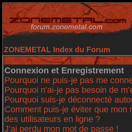
ZONEMETAL Index du Forum
Connexion et Enregistrement
Pourquoi ne puis-je pas me conne
Pourquoi n'ai-je pas besoin de m'
Pourquoi suis-je déconnecté aut
Comment puis-je éviter que mon no
des utilisateurs en ligne ?
J'ai perdu mon mot de passe !