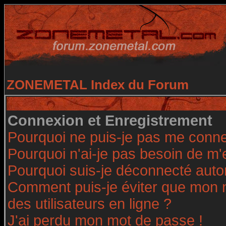
ZONEMETAL Index du Forum
Connexion et Enregistrement
Pourquoi ne puis-je pas me conne
Pourquoi n'ai-je pas besoin de m'
Pourquoi suis-je déconnecté aut
Comment puis-je éviter que mon no
des utilisateurs en ligne ?
J'ai perdu mon mot de passe !