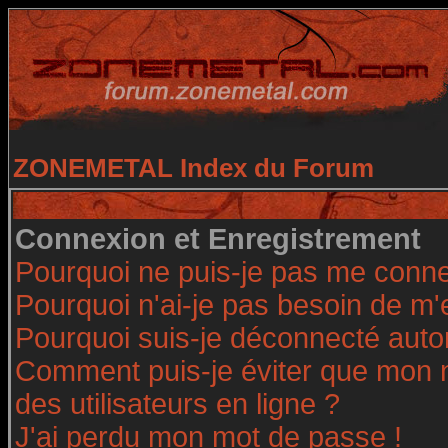
ZONEMETAL Index du Forum
Connexion et Enregistrement
Pourquoi ne puis-je pas me conne
Pourquoi n'ai-je pas besoin de m'
Pourquoi suis-je déconnecté aut
Comment puis-je éviter que mon no
des utilisateurs en ligne ?
J'ai perdu mon mot de passe !