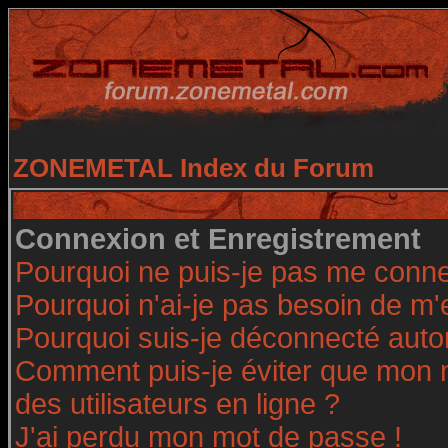
ZONEMETAL Index du Forum
Connexion et Enregistrement
Pourquoi ne puis-je pas me conne
Pourquoi n'ai-je pas besoin de m'
Pourquoi suis-je déconnecté aut
Comment puis-je éviter que mon no
des utilisateurs en ligne ?
J'ai perdu mon mot de passe !