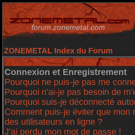
ZONEMETAL Index du Forum
Connexion et Enregistrement
Pourquoi ne puis-je pas me conne
Pourquoi n'ai-je pas besoin de m'
Pourquoi suis-je déconnecté aut
Comment puis-je éviter que mon no
des utilisateurs en ligne ?
J'ai perdu mon mot de passe !