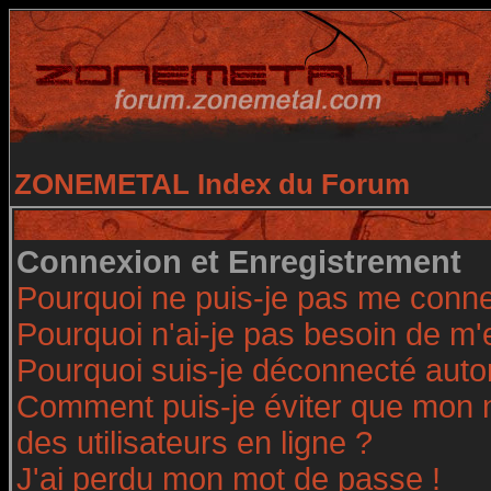
ZONEMETAL Index du Forum
Connexion et Enregistrement
Pourquoi ne puis-je pas me conne
Pourquoi n'ai-je pas besoin de m'
Pourquoi suis-je déconnecté aut
Comment puis-je éviter que mon no
des utilisateurs en ligne ?
J'ai perdu mon mot de passe !