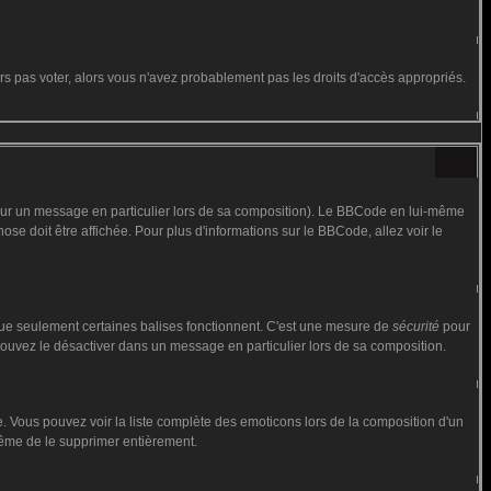
urs pas voter, alors vous n'avez probablement pas les droits d'accès appropriés.
 sur un message en particulier lors de sa composition). Le BBCode en lui-même
hose doit être affichée. Pour plus d'informations sur le BBCode, allez voir le
 que seulement certaines balises fonctionnent. C'est une mesure de
sécurité
pour
 pouvez le désactiver dans un message en particulier lors de sa composition.
iste. Vous pouvez voir la liste complète des emoticons lors de la composition d'un
 même de le supprimer entièrement.