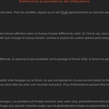
Préférences et paramètres des Utilisateurs
données. Pour les modifier, cliquez sur le lien
Profil
(généralement en haut des page
es heures affichées dans un fuseau horaire différent du votre. Si c'est le cas, vous
oter que changer le fuseau horaire, comme la plupart des autres options peut unique
différente, la réponse la plus probable est le passage à l'heure d'été. le forum n'a p
nstallé votre langage sur le forum, ou que soit quelqu'un n'a pas encore traduit ce 
vous alors libre de créer une nouvelle traduction. Plus d'informations peuvent être 
s messages. La première est l'image associée avec votre rang, générallement elles 
ne image plus grande nommée avatar, qui est généralement unique ou personnelle à cha