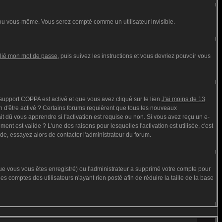
ou vous-même. Vous serez compté comme un utilisateur invisible.
blié mon mot de passe
, puis suivez les instructions et vous devriez pouvoir vous
e support COPPA est activé et que vous avez cliqué sur le lien
J'ai moins de 13
n d'être activé ? Certains forums requièrent que tous les nouveaux
t dû vous apprendre si l'activation est requise ou non. Si vous avez reçu un e-
ment est valide ? L'une des raisons pour lesquelles l'activation est utilisée, c'est
de, essayez alors de contacter l'administrateur du forum.
que vous vous êtes enregistré) ou l'administrateur a supprimé votre compte pour
s comptes des utilisateurs n'ayant rien posté afin de réduire la taille de la base