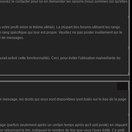
us pouvez le contacter pour lui en demander les raisons (nous sommes sûr qu'elles
otre profil selon le thème utilisé). La plupart des forums utilisent les rangs
rang spécifique qui leur est propre. Veuillez ne pas poster inutilement sur le
al de messages.
t activé cette fonctionnalité). Ceci, pour éviter l'utilisation malveillante du
n message, les droits qui vous sont disponibles sont listés sur le bas de la page
 (parfois seulement après un certain temps après qu'il soit posté) en cliquant
tournant le lire, indiquant le nombre de fois que vous l'avez édité. Ce petit