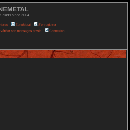
NEMETAL
fuckers since 2004 +
mbres
ZoneMetal
S'enregistrer
 vérifier ses messages privés
Connexion