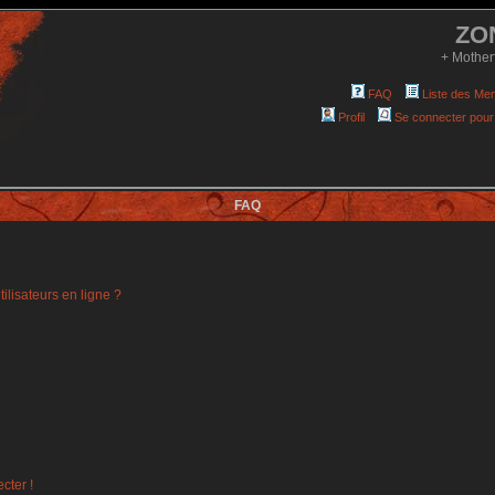
ZO
+ Mother
FAQ
Liste des Me
Profil
Se connecter pour
FAQ
ilisateurs en ligne ?
cter !