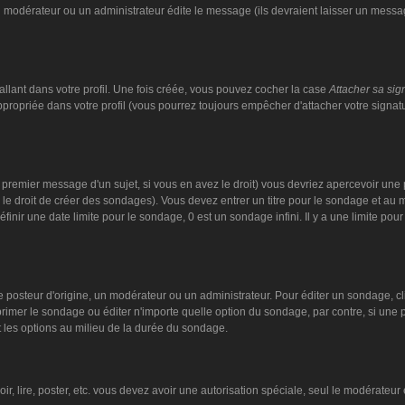
n modérateur ou un administrateur édite le message (ils devraient laisser un message
llant dans votre profil. Une fois créée, vous pouvez cocher la case
Attacher sa sig
ropriée dans votre profil (vous pourrez toujours empêcher d'attacher votre signat
 premier message d'un sujet, si vous en avez le droit) vous devriez apercevoir une 
 le droit de créer des sondages). Vous devez entrer un titre pour le sondage et au
nir une date limite pour le sondage, 0 est un sondage infini. Il y a une limite pour 
steur d'origine, un modérateur ou un administrateur. Pour éditer un sondage, cliqu
imer le sondage ou éditer n'importe quelle option du sondage, par contre, si une pe
 les options au milieu de la durée du sondage.
oir, lire, poster, etc. vous devez avoir une autorisation spéciale, seul le modérate