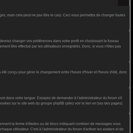
s, mais cela peut ne pas être le cas). Ceci vous permettra de changer toutes
 devriez changer vos préférences dans votre profil en choisissant le fuseau
ment être effectué par les utilisateurs enregistrés. Donc, si vous n'êtes pas
as été conçu pour gérer le changement entre l'heure d'hiver et l'heure d'été, donc
forum dans votre langue. Essayez de demander à l'administrateur du forum s'il
trouvées sur le site web du groupe phpBB (allez voir le lien en bas des pages).
prennent la forme d'étoiles ou de blocs indiquant combien de messages vous
que utilisateur. C'est à l'administrateur du forum d'activer les avatars et de