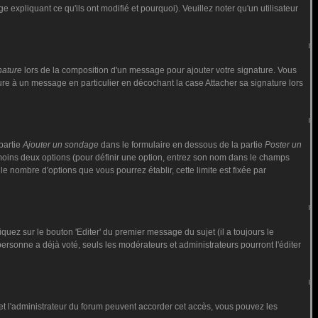
 expliquant ce qu'ils ont modifié et pourquoi). Veuillez noter qu'un utilisateur
nature
lors de la composition d'un message pour ajouter votre signature. Vous
ure à un message en particulier en décochant la case Attacher sa signature lors
partie
Ajouter un sondage
dans le formulaire en dessous de la partie
Poster un
 moins deux options (pour définir une option, entrez son nom dans le champs
le nombre d'options que vous pourrez établir, cette limite est fixée par
ez sur le bouton 'Editer' du premier message du sujet (il a toujours le
rsonne a déjà voté, seuls les modérateurs et administrateurs pourront l'éditer
ur et l'administrateur du forum peuvent accorder cet accès, vous pouvez les