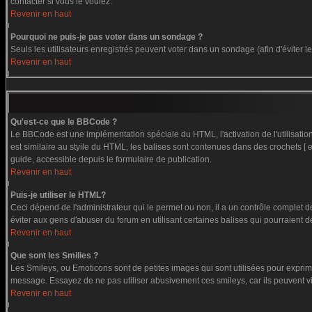
contacter si vous le voulez.
Revenir en haut
Pourquoi ne puis-je pas voter dans un sondage ?
Seuls les utilisateurs enregistrés peuvent voter dans un sondage (afin d'éviter 
Revenir en haut
Qu'est-ce que le BBCode ?
Le BBCode est une implémentation spéciale du HTML, l'activation de l'utilisati
est similaire au styile du HTML, les balises sont contenues dans des crochets [ et
guide, accessible depuis le formulaire de publication.
Revenir en haut
Puis-je utiliser le HTML?
Ceci dépend de l'administrateur qui le permet ou non, il a un contrôle complet 
éviter aux gens d'abuser du forum en utilisant certaines balises qui pourraient 
Revenir en haut
Que sont les Smilies ?
Les Smileys, ou Emoticons sont de petites images qui sont utilisées pour exprimer c
message. Essayez de ne pas utiliser abusivement ces smileys, car ils peuvent vi
Revenir en haut