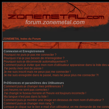
ZONEMETAL Index du Forum
Connexion et Enregistrement
Pourquoi ne puis-je pas me connecter ?
Pourquoi n'ai-je pas besoin de m'enregistrer ?
Pourquoi suis-je déconnecté automatiquement ?
Comment puis-je éviter que mon nom d'utilisateur apparaisse dans la liste des ut
J'ai perdu mon mot de passe !
Je me suis inscrit mais ne peux pas me connecter !
Je me suis enregistré dans le passé, mais ne peux plus me connecter ?!
Préférences et paramètres des Utilisateurs
Comment puis-je changer mes préférences ?
Les heures ne sont pas correctes !
J'ai changé le fuseau horaire et l'heure est toujours incorrecte !
Ma langue n'est pas dans la liste !
Comment puis-je montrer une image en-dessous de mon nom d'utilisateur ?
Comment puis-je changer mon rang ?
Lorsque je clique sur le lien e-mail d'un utilisateur, on me demande de me conne