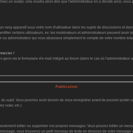
ilisez un avatar, cela voudra alors dire que l'administrateur en a décidé ainsi, vo
un rang apparaît sous votre nom d'utilisateur dans les sujets de discussions et dans v
fier certains utilisateurs, ex: les modérateurs et administrateurs peuvent avoir un 
ur ou administrateur qui vous abaissera simplement le compte de votre nombre tot
nnecter !
ens via le formulaire d'e-mail intégré au forum (dans le cas où l'administrateur aurai
Publication
ge du sujet. Vous pourriez avoir besoin de vous enregistrer avant de pouvoir poster u
z voter, etc.
)
eulement éditer ou supprimer vos propres messages. Vous pouvez éditer un message
ssage, vous trouverez un petit morceau de texte en dessous de votre message en re