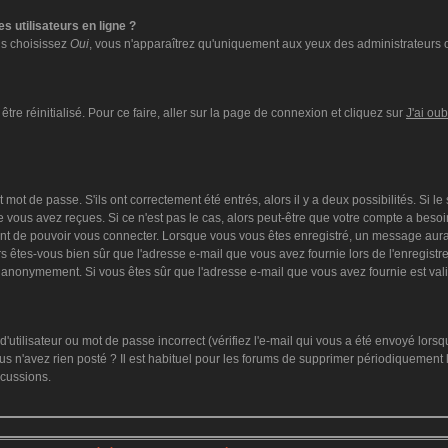
s utilisateurs en ligne ?
ous choisissez
Oui
, vous n'apparaîtrez qu'uniquement aux yeux des administrateurs 
tre réinitialisé. Pour ce faire, aller sur la page de connexion et cliquez sur
J'ai ou
mot de passe. S'ils ont correctement été entrés, alors il y a deux possibilités. Si l
 vous avez reçues. Si ce n'est pas le cas, alors peut-être que votre compte a besoi
ant de pouvoir vous connecter. Lorsque vous vous êtes enregistré, un message aurai
lors êtes-vous bien sûr que l'adresse e-mail que vous avez fournie lors de l'enregistre
 anonymement. Si vous êtes sûr que l'adresse e-mail que vous avez fournie est vali
utilisateur ou mot de passe incorrect (vérifiez l'e-mail qui vous a été envoyé lors
s n'avez rien posté ? Il est habituel pour les forums de supprimer périodiquement le
scussions.