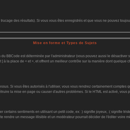
le trucage des résultats). Si vous vous êtes enregistrés et que vous ne pouvez toujo
Mise en forme et Types de Sujets
on du BBCode est déterminée par l'administrateur (vous pouvez aussi le désactiver
 ] à la place de < et >, et offrent un meilleur contrôle sur la manière dont quelque c
dessus. Si vous êtes autorisés à l'utiliser, vous vous rendrez certainement comptes
détruire la mise en page ou causer d'autres problèmes. Si le HTML est activé, vous
ertains sentiments en utilisant un petit code, ex: :) signifie joyeux, :( signifie tr
te rendre un message illisible et un modérateur pourrait décider de l'éditer voire