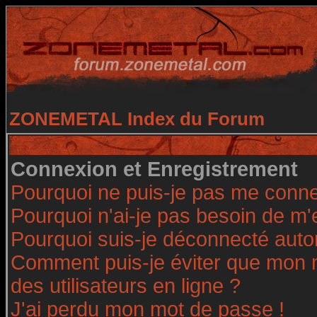
ZONEMETAL Index du Forum
Connexion et Enregistrement
Pourquoi ne puis-je pas me conne
Pourquoi n'ai-je pas besoin de m'
Pourquoi suis-je déconnecté aut
Comment puis-je éviter que mon no
des utilisateurs en ligne ?
J'ai perdu mon mot de passe !