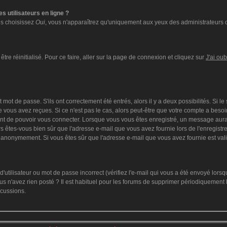
s utilisateurs en ligne ?
ous choisissez
Oui
, vous n'apparaîtrez qu'uniquement aux yeux des administrateurs 
tre réinitialisé. Pour ce faire, aller sur la page de connexion et cliquez sur
J'ai ou
mot de passe. S'ils ont correctement été entrés, alors il y a deux possibilités. Si l
 vous avez reçues. Si ce n'est pas le cas, alors peut-être que votre compte a besoi
ant de pouvoir vous connecter. Lorsque vous vous êtes enregistré, un message aurai
lors êtes-vous bien sûr que l'adresse e-mail que vous avez fournie lors de l'enregistre
 anonymement. Si vous êtes sûr que l'adresse e-mail que vous avez fournie est vali
utilisateur ou mot de passe incorrect (vérifiez l'e-mail qui vous a été envoyé lors
s n'avez rien posté ? Il est habituel pour les forums de supprimer périodiquement le
scussions.