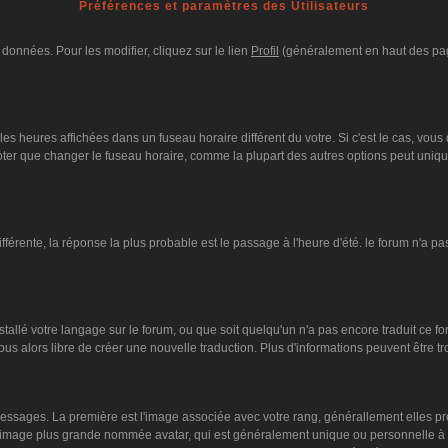
Préférences et paramètres des Utilisateurs
données. Pour les modifier, cliquez sur le lien
Profil
(généralement en haut des page
es heures affichées dans un fuseau horaire différent du votre. Si c'est le cas, vous
oter que changer le fuseau horaire, comme la plupart des autres options peut unique
différente, la réponse la plus probable est le passage à l'heure d'été. le forum n'a p
nstallé votre langage sur le forum, ou que soit quelqu'un n'a pas encore traduit ce 
vous alors libre de créer une nouvelle traduction. Plus d'informations peuvent être 
s messages. La première est l'image associée avec votre rang, générallement elles 
ne image plus grande nommée avatar, qui est généralement unique ou personnelle à cha