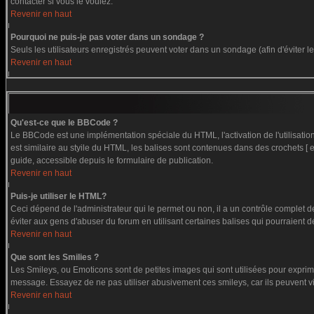
contacter si vous le voulez.
Revenir en haut
Pourquoi ne puis-je pas voter dans un sondage ?
Seuls les utilisateurs enregistrés peuvent voter dans un sondage (afin d'éviter 
Revenir en haut
Qu'est-ce que le BBCode ?
Le BBCode est une implémentation spéciale du HTML, l'activation de l'utilisati
est similaire au styile du HTML, les balises sont contenues dans des crochets [ et
guide, accessible depuis le formulaire de publication.
Revenir en haut
Puis-je utiliser le HTML?
Ceci dépend de l'administrateur qui le permet ou non, il a un contrôle complet 
éviter aux gens d'abuser du forum en utilisant certaines balises qui pourraient 
Revenir en haut
Que sont les Smilies ?
Les Smileys, ou Emoticons sont de petites images qui sont utilisées pour exprimer c
message. Essayez de ne pas utiliser abusivement ces smileys, car ils peuvent vi
Revenir en haut