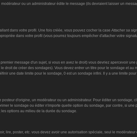
n modérateur ou un administrateur édite le message (ils devraient laisser un message
llant dans votre profil. Une fois créée, vous pouvez cocher la case
Attacher sa sig
ropriée dans votre profil (vous pourrez toujours empêcher d'attacher votre signat
 premier message d'un sujet, si vous en avez le droit) vous devriez apercevoir une 
 le droit de créer des sondages). Vous devez entrer un titre pour le sondage et au
nir une date limite pour le sondage, 0 est un sondage infini. Il y a une limite pour 
steur d'origine, un modérateur ou un administrateur. Pour éditer un sondage, cliqu
imer le sondage ou éditer n'importe quelle option du sondage, par contre, si une pe
 les options au milieu de la durée du sondage.
oir, lire, poster, etc. vous devez avoir une autorisation spéciale, seul le modérate