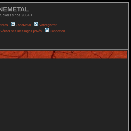
NEMETAL
fuckers since 2004 +
mbres
ZoneMetal
S'enregistrer
 vérifier ses messages privés
Connexion