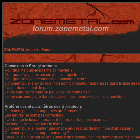
ZONEMETAL Index du Forum
Connexion et Enregistrement
Pourquoi ne puis-je pas me connecter ?
Pourquoi n'ai-je pas besoin de m'enregistrer ?
Pourquoi suis-je déconnecté automatiquement ?
Comment puis-je éviter que mon nom d'utilisateur apparaisse dans la liste des ut
J'ai perdu mon mot de passe !
Je me suis inscrit mais ne peux pas me connecter !
Je me suis enregistré dans le passé, mais ne peux plus me connecter ?!
Préférences et paramètres des Utilisateurs
Comment puis-je changer mes préférences ?
Les heures ne sont pas correctes !
J'ai changé le fuseau horaire et l'heure est toujours incorrecte !
Ma langue n'est pas dans la liste !
Comment puis-je montrer une image en-dessous de mon nom d'utilisateur ?
Comment puis-je changer mon rang ?
Lorsque je clique sur le lien e-mail d'un utilisateur, on me demande de me conne