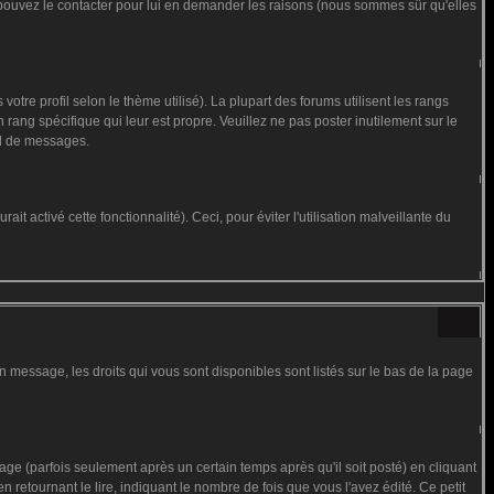
us pouvez le contacter pour lui en demander les raisons (nous sommes sûr qu'elles
otre profil selon le thème utilisé). La plupart des forums utilisent les rangs
rang spécifique qui leur est propre. Veuillez ne pas poster inutilement sur le
al de messages.
t activé cette fonctionnalité). Ceci, pour éviter l'utilisation malveillante du
n message, les droits qui vous sont disponibles sont listés sur le bas de la page
 (parfois seulement après un certain temps après qu'il soit posté) en cliquant
tournant le lire, indiquant le nombre de fois que vous l'avez édité. Ce petit