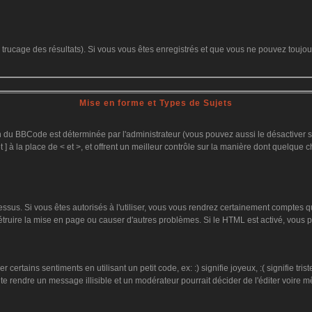
le trucage des résultats). Si vous vous êtes enregistrés et que vous ne pouvez toujo
Mise en forme et Types de Sujets
on du BBCode est déterminée par l'administrateur (vous pouvez aussi le désactiver
 ] à la place de < et >, et offrent un meilleur contrôle sur la manière dont quelque c
dessus. Si vous êtes autorisés à l'utiliser, vous vous rendrez certainement comptes
détruire la mise en page ou causer d'autres problèmes. Si le HTML est activé, vous
ertains sentiments en utilisant un petit code, ex: :) signifie joyeux, :( signifie tr
te rendre un message illisible et un modérateur pourrait décider de l'éditer voire