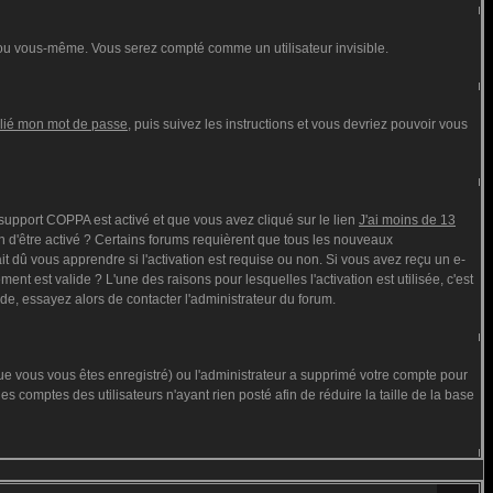
ou vous-même. Vous serez compté comme un utilisateur invisible.
blié mon mot de passe
, puis suivez les instructions et vous devriez pouvoir vous
e support COPPA est activé et que vous avez cliqué sur le lien
J'ai moins de 13
n d'être activé ? Certains forums requièrent que tous les nouveaux
t dû vous apprendre si l'activation est requise ou non. Si vous avez reçu un e-
ment est valide ? L'une des raisons pour lesquelles l'activation est utilisée, c'est
de, essayez alors de contacter l'administrateur du forum.
que vous vous êtes enregistré) ou l'administrateur a supprimé votre compte pour
s comptes des utilisateurs n'ayant rien posté afin de réduire la taille de la base