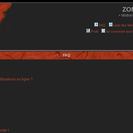
ZO
+ Mother
FAQ
Liste des Me
Profil
Se connecter pour
FAQ
ilisateurs en ligne ?
cter !