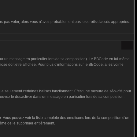
urs pas voter, alors vous n'avez probablement pas les droits d'accès appropriés.
 sur un message en particulier lors de sa composition). Le BBCode en lui-même
hose doit être affichée. Pour plus d'informations sur le BBCode, allez voir le
 que seulement certaines balises fonctionnent. C'est une mesure de
sécurité
pour
 pouvez le désactiver dans un message en particulier lors de sa composition.
iste. Vous pouvez voir la liste complète des emoticons lors de la composition d'un
 même de le supprimer entièrement.