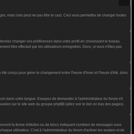
s, mais cela peut ne pas être le cas). Ceci vous permettra de changer toutes
 devriez changer vos préférences dans votre profil en choisissant le fuseau
ment être effectué par les utilisateurs enregistrés. Donc, si vous n'êtes pas
as été conçu pour gérer le changement entre l'heure d'hiver et l'heure d'été, donc
forum dans votre langue. Essayez de demander à l'administrateur du forum s'il
trouvées sur le site web du groupe phpBB (allez voir le lien en bas des pages).
prennent la forme d'étoiles ou de blocs indiquant combien de messages vous
que utilisateur. C'est à l'administrateur du forum d'activer les avatars et de