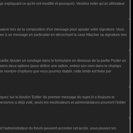
 expliquant ce qu'ils ont modifié et pourquoi). Veuillez noter qu'un utilisateur
nature
lors de la composition d'un message pour ajouter votre signature. Vous
ure à un message en particulier en décochant la case Attacher sa signature lors
partie
Ajouter un sondage
dans le formulaire en dessous de la partie
Poster un
 moins deux options (pour définir une option, entrez son nom dans le champs
le nombre d'options que vous pourrez établir, cette limite est fixée par
ez sur le bouton 'Editer' du premier message du sujet (il a toujours le
rsonne a déjà voté, seuls les modérateurs et administrateurs pourront l'éditer
ur et l'administrateur du forum peuvent accorder cet accès, vous pouvez les