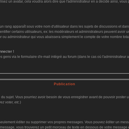
ilisez un avatar, cela voudra alors dire que l'administrateur en a décidé ainsi, vo
un rang apparaît sous votre nom d'utilisateur dans les sujets de discussions et dans v
fier certains utilisateurs, ex: les modérateurs et administrateurs peuvent avoir un 
ur ou administrateur qui vous abaissera simplement le compte de votre nombre tot
nnecter !
ens via le formulaire d'e-mail intégré au forum (dans le cas où l'administrateur aurai
Publication
ge du sujet. Vous pourriez avoir besoin de vous enregistrer avant de pouvoir poster u
z voter, etc.
)
eulement éditer ou supprimer vos propres messages. Vous pouvez éditer un message
ssage, vous trouverez un petit morceau de texte en dessous de votre message en re